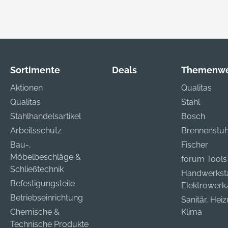
Sortimente
Deals
Themenwe
Aktionen
Qualitas
Qualitas
Stahl
Stahlhandelsartikel
Bosch
Arbeitsschutz
Brennenstuh
Bau-,
Fischer
Möbelbeschläge &
forum Tools
Schließtechnik
Handwerkst
Befestigungsteile
Elektrower
Betriebseinrichtung
Sanitär, Hei
Chemische &
Klima
Technische Produkte