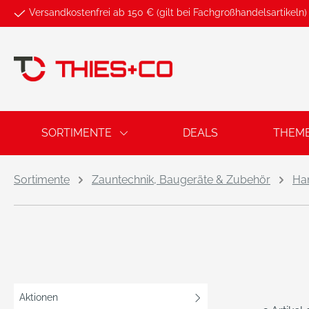
Versandkostenfrei ab 150 € (gilt bei Fachgroßhandelsartikeln)
springen
Zur Hauptnavigation springen
SORTIMENTE
DEALS
THEM
Sortimente
Zauntechnik, Baugeräte & Zubehör
Ha
Aktionen