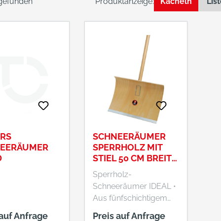
 gefunden
Produktanzeige:
Kacheln
Lis
ARS
SCHNEERÄUMER
EERÄUMER
SPERRHOLZ MIT
D
STIEL 50 CM BREIT
IDEAL
Sperrholz-
Schneeräumer IDEAL •
Aus fünfschichtigem
Sperrholz • Mit
 auf Anfrage
Preis auf Anfrage