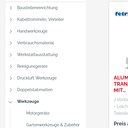
Pumple
Baustelleneinrichtung
Förder
l/min 
Kabeltrommeln, Verteiler
Auslauf
Pumpene
Handwerkzeuge
Pumpen
Verbrauchsmaterial
Max. D
min • Lieferumfang:
Werkstattausstattung
Pumpe
Saugsc
Reinigunsgeräte
Fußven
ALUM
(3/4")
Druckluft Werkzeuge
TRAN
Drucks
MIT
Doppelstabmatten
mm (3/
LUFT
Zapfpi
7 Vari
Werkzeuge
Schla
• Leic
Herste
Telesk
Motorgeräte
GmbH, I
schnel
Preis
Gartenwerkzeuge & Zubehör
68519 
Zustel