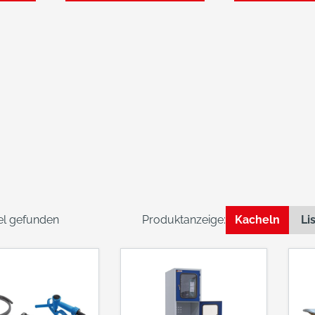
kel gefunden
Produktanzeige:
Kacheln
Li