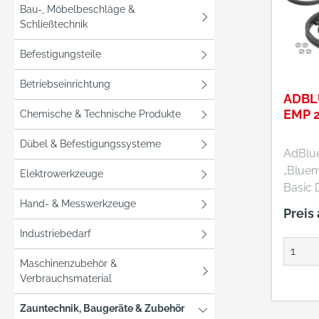
Bau-, Möbelbeschläge &
Schließtechnik
Befestigungsteile
Betriebseinrichtung
ADBL
EMP 
Chemische & Technische Produkte
Dübel & Befestigungssysteme
AdBlu
„Bluem
Elektrowerkzeuge
Basic Diese AdBlue®
Hand- & Messwerkzeuge
Pumpe
Preis
einsetz
Industriebedarf
Verbin
Liter-F
Maschinenzubehör &
Fahrwagen 
Verbrauchsmaterial
Contain
Ausführung
Zauntechnik, Baugeräte & Zubehör