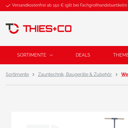
Versandkostenfrei ab 150 € (gilt bei Fachgroßhandelsartikeln)
springen
Zur Hauptnavigation springen
SORTIMENTE
DEALS
THEM
Sortimente
Zauntechnik, Baugeräte & Zubehör
We