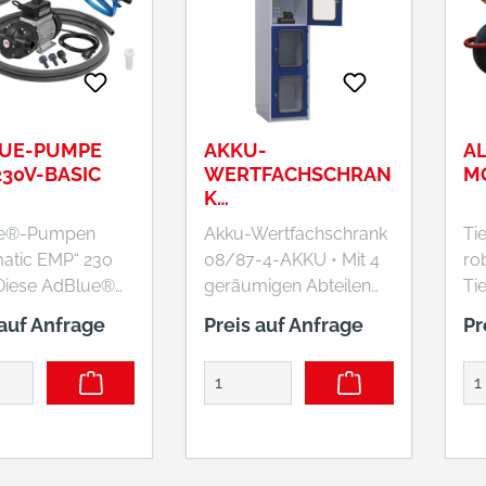
UE-PUMPE
AKKU-
AL
230V-BASIC
WERTFACHSCHRAN
M
K
1850X415X500/540
e®-Pumpen
Akku-Wertfachschrank
Tie
MM HXBXT
atic EMP“ 230
08/87-4-AKKU • Mit 4
ro
geräumigen Abteilen
Ti
n-Sets sind
480 x 385 x 445 (B x T x
mit
 auf Anfrage
Preis auf Anfrage
Pr
bar in
H) mm • Jedes Fach mit
Kun
dung mit 200-
Industriesteckdose
aus
ässern,
IP54 230V/50Hz •
St
und IBC-
Rückwand: gelocht •
mu
ern. •
Türen: mit
mm
: 230 V •
Acrylglasfenster
mm