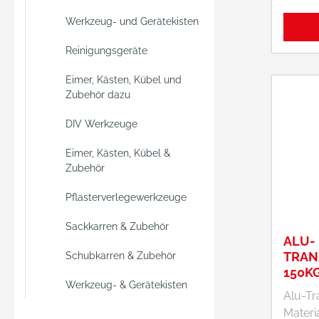
+4962
einfac
Werkzeug- und Gerätekisten
hallba
rechtw
online
Schneiden
Reinigungsgeräte
integr
Eimer, Kästen, Kübel und
Rohrent
Zubehör dazu
gehärt
Gegendr
DIV Werkzeuge
Sack- 
verfüg
Eimer, Kästen, Kübel &
gebog
Zubehör
Anlageb
Pflasterverlegewerkzeuge
sicheren Transpor
von ru
Sackkarren & Zubehör
Rollen
ALU-
etc. Di
TRAN
Schubkarren & Zubehör
bei Beladung mit
150K
Werkzeug- & Gerätekisten
305X
hohen,
Alu-Tr
Gütern
Materi