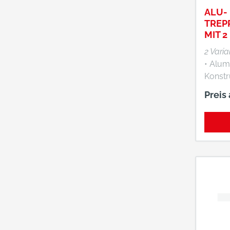
zerlegt
ALU-
Monta
TREP
MIT 
RADS
2 Vari
• Alum
Konstr
geschweißt •
Preis
Alumi
Ansch
austau
Bereifu
Ø 260 x 85 mm, auf
Kunsts
fünfar
mit je
125 mm • Nab
Rollenlager 
gelege