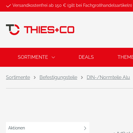
Versandkostenfrei ab 150 € (gilt bei Fachgroßhandelsartikeln)
springen
Zur Hauptnavigation springen
SORTIMENTE
DEALS
THEM
Sortimente
Befestigungsteile
DIN-/Normteile Alu
Aktionen