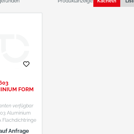
 gefunden
Produktanzeige:
Kacheln
Lis
603
INIUM FORM
HDICHTRINGE
ianten verfügbar
603 Aluminium
 Flachdichtringe
 auf Anfrage