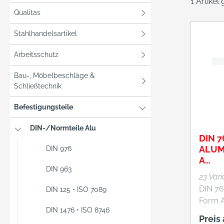
1 Artikel
Qualitas
Stahlhandelsartikel
Arbeitsschutz
Bau-, Möbelbeschläge &
Schließtechnik
Befestigungsteile
DIN-/Normteile Alu
DIN 7
ALUM
DIN 976
A
DIN 963
FLAC
23 Var
DIN 7
DIN 125 • ISO 7089
Form A
DIN 1476 • ISO 8746
Preis