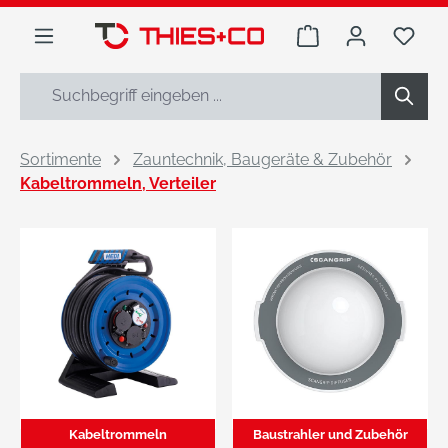
alt springen
Warenkorb enthäl
Du h
Sortimente
Zauntechnik, Baugeräte & Zubehör
Kabeltrommeln, Verteiler
Kabeltrommeln
Baustrahler und Zubehör