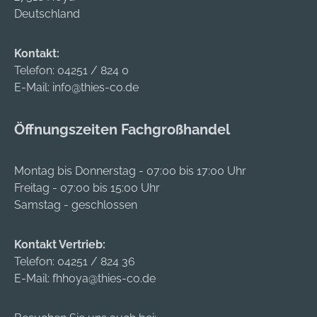
scangrip@scangrip.c
Deutschland
verbauten Li-Ion-
Schutzart IP65,
om
Akku 3,6 V/5000
Einsatz im Innen-
mAh Lieferung: Mit
und Außenbereich •
Kontakt:
USB-Ladekabel.
ATEX-Zone 2/22, II
Telefon:
04251 / 824 0
Hersteller:
3G Ex ic IIC T5 Gc, II
E-Mail:
info@thies-co.de
SCANGRIP A/S,
3D Ex ic IIIC T 100 °C
Rytterhaven 9, 5700
Dc • Betrieb über
Öffnungszeiten Fachgroßhandel
Svendborg, DK,
fest verbauten Li-
+4563206320,
Ion-Akku 3,8 V/1600
scangrip@scangrip.c
mAh Lieferung:
Montag bis Donnerstag - 07:00 bis 17:00 Uhr
om
Inklusive USB-
Freitag - 07:00 bis 15:00 Uhr
Ladekabel.
Samstag - geschlossen
Hersteller:
SCANGRIP A/S,
Kontakt Vertrieb:
Rytterhaven 9, 5700
Telefon:
04251 / 824 36
Svendborg, DK,
E-Mail:
fhhoya@thies-co.de
+4563206320,
scangrip@scangrip.c