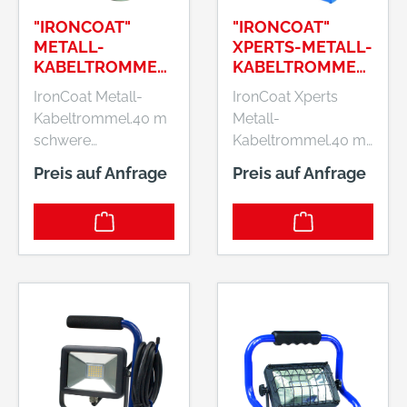
"IRONCOAT"
"IRONCOAT"
METALL-
XPERTS-METALL-
KABELTROMMEL
KABELTROMMEL
285MMØ
285MMØ
IronCoat Metall-
IronCoat Xperts
Kabeltrommel.40 m
Metall-
schwere
Kabeltrommel.40 m
Gummischlauchleitu
schwere
Preis auf Anfrage
Preis auf Anfrage
ng H07RN-F 3G1,5 /
Gummischlauchleitu
Durchmesser
ng H07RN-F 3G1,5 /
Trommelkörper: 285
Durchmesser
mmTrommelkörper
Trommelkörper: 285
mit spezieller
mmTrommelkörper
Schutzisolierung
mit spezieller
Trommelkörper aus
Schutzisolierung
feuerverzinktem
Trommelkörper aus
StahlblechStoßdäm
feuerverzinktem
pfendes, stabiles,
StahlblechStoßdäm
verzinktes
pfendes, massives