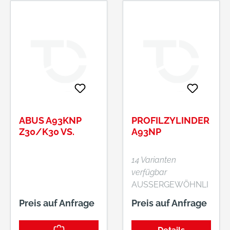
ABUS A93KNP
PROFILZYLINDER
Z30/K30 VS.
A93NP
14 Varianten
verfügbar
AUSSERGEWÖHNLI
CHES
Preis auf Anfrage
Preis auf Anfrage
VARIANTENSORTIM
ENT A93: der