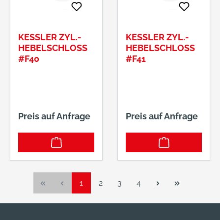
KESSLER ZYL.-
KESSLER ZYL.-
HEBELSCHLOSS
HEBELSCHLOSS
#F40
#F41
Preis auf Anfrage
Preis auf Anfrage
Seite
Seite
Seite
Seite
1
2
3
4