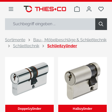
alt springen
Warenkorb enthäl
Du h
Sortimente
Bau-, Möbelbeschläge & Schließtechnik
Schließtechnik
Schließzylinder
Doppelzylinder
Halbzylinder