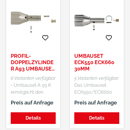
PROFIL-
UMBAUSET
DOPPELZYLINDE
ECK550 ECK660
R A93 UMBAUSET
30MM
KNAUF
6 Varianten verfügbar
5 Varianten verfügbar
• Umbauset A 93 K
Das Umbauset
ermöglicht den
ECK550/ECK660
Umbau eines
ermöglicht den
Preis auf Anfrage
Preis auf Anfrage
Doppelzylinder in
einfachen Umbau
einen Knaufzylinder •
eines
Details
Details
Der Umbau erfolgt in
Doppelzylinders in
wenigen Handgriffen
einen Knaufzylinder.