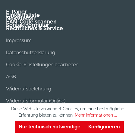
E-Paper
Einkaufsliste
Newsletter
EAN-Code scannen
Kontaktformular
Rechtliches & Service
Impressum
Datenschutzerklärung
Cookie-Einstellungen bearbeiten
AGB
Widerrufsbelehrung
Widerrufsformular (Online)
Diese Website verwendet Cookies, um eine bestmögliche
Versand & Bezahlung
Erfahrung bieten zu können.
Mehr Informationen ...
Batterieentsorgung
Nur technisch notwendige
Konfigurieren