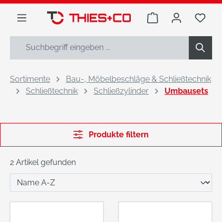
alt springen
Warenkorb enthäl
Du h
Sortimente
Bau-, Möbelbeschläge & Schließtechnik
Schließtechnik
Schließzylinder
Umbausets
Produkte filtern
2 Artikel gefunden