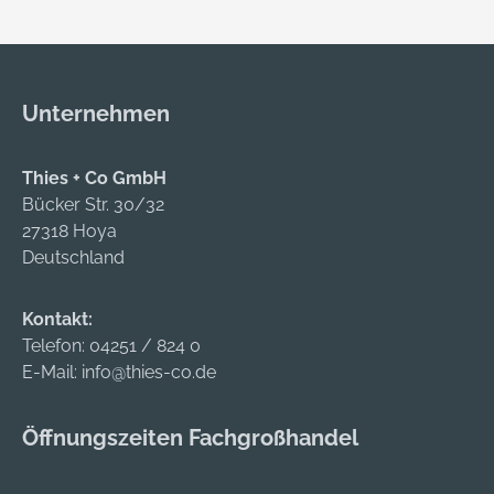
Die Montage aus
einem bestehenden
Doppelzylinder in
einen Knaufzylinder
Unternehmen
erfolgt in wenigen
Handgriffen.
Thies + Co GmbH
Bücker Str. 30/32
27318 Hoya
Deutschland
Kontakt:
Telefon:
04251 / 824 0
E-Mail:
info@thies-co.de
Öffnungszeiten Fachgroßhandel