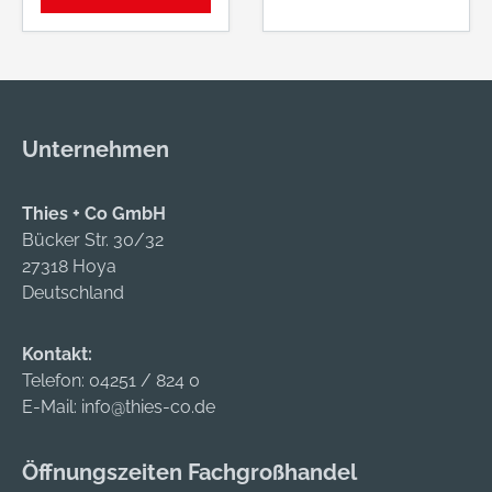
Flauschige
Innenseite. Moderne
Innenseite •
Passform.
Elasthanbündchen
Rippenbündchen am
am Hals, Arm und
Kragen.
Saum • Doppelnähte
Reißverschluss,
Unternehmen
Material: 80 %
durchgehend.
Baumwolle, 20 %
Vordertaschen.
Polyester, 280 g/m²,
Rippenbündchen an
Thies + Co GmbH
3-fädig
der Unterkante und
Bücker Str. 30/32
an den
27318 Hoya
Handgelenken.
Deutschland
Nackenbesatz.
OEKO-TEX®
Kontakt:
STANDARD 100.
Telefon:
04251 / 824 0
ProWash® - EN ISO
E-Mail:
info@thies-co.de
15797
Öffnungszeiten Fachgroßhandel