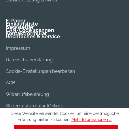
E-Paper
Einkaufsliste
Newsletter
EAN-Code scannen
Kontaktformular
Rechtliches & Service
Impressum
Datenschutzerklärung
Cookie-Einstellungen bearbeiten
AGB
Widerrufsbelehrung
Widerrufsformular (Online)
Diese Website verwendet Cookies, um eine bestmögliche
Versand & Bezahlung
Erfahrung bieten zu können.
Mehr Informationen ...
Batterieentsorgung