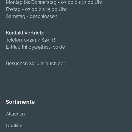
Montag bis Donnerstag - 07:00 bis 17:00 Uhr
Schrumpf-Latex
Freitag - 07:00 bis 15:00 Uhr
Farbe: orange-
Samstag - geschlossen
schwarz Hersteller:
Helmut Feldtmann
Kontakt Vertrieb:
GmbH, Zunftstr. 28,
Telefon:
04251 / 824 36
21244
E-Mail:
fhhoya@thies-co.de
Buchholz/Nordheid
e, DE, +49418120040,
info@feldtmann.de
Besuchen Sie uns auch bei:
Sortimente
Aktionen
Qualitas