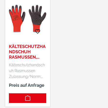
KÄLTESCHUTZHA
NDSCHUH
RASMUSSEN,
GR.8
Kälteschutzhandsch
uh Rasmussen
Zulassung/Norm:
EN 388, EN 511, EN
Preis auf Anfrage
420 Eigenschaften: •
Kälteisolierend •
Wasserabweisend •
Mittelstrick, nahtlos /