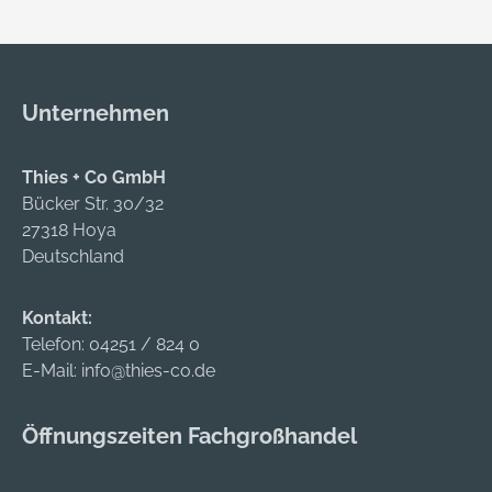
10 G •
Innenhandbeschicht
ung aus Schrumpf-
Latex • Mit
Unternehmen
Schlingenplüsch
innen • Kälteschutz
bis max. –30 °C •
Thies + Co GmbH
Sehr gute Griff- und
Bücker Str. 30/32
Rutschsicherheit •
27318 Hoya
Wasserabweisende
Deutschland
Innenhandfläche •
Hervorragende
Kontakt:
Passform
Telefon:
04251 / 824 0
Anwendungsbereich
E-Mail:
info@thies-co.de
e: Umgang mit
kalten Materialien
Öffnungszeiten Fachgroßhandel
Material: Träger aus
100 % Polyacryl,
Beschichtung aus