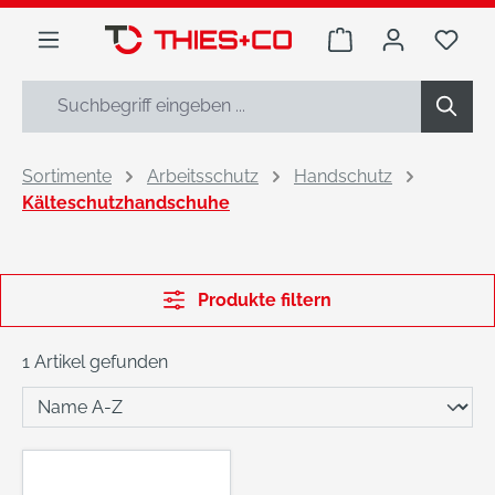
alt springen
Warenkorb enthäl
Du h
Sortimente
Arbeitsschutz
Handschutz
Kälteschutzhandschuhe
Produkte filtern
1 Artikel gefunden