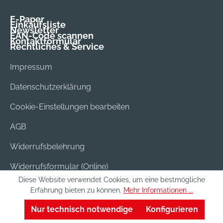
E-Paper
Einkaufsliste
Newsletter
EAN-Code scannen
Kontaktformular
Rechtliches & Service
Impressum
Datenschutzerklärung
Cookie-Einstellungen bearbeiten
AGB
Widerrufsbelehrung
Widerrufsformular (Online)
Diese Website verwendet Cookies, um eine bestmögliche
Versand & Bezahlung
Erfahrung bieten zu können.
Mehr Informationen ...
Batterieentsorgung
Nur technisch notwendige
Konfigurieren