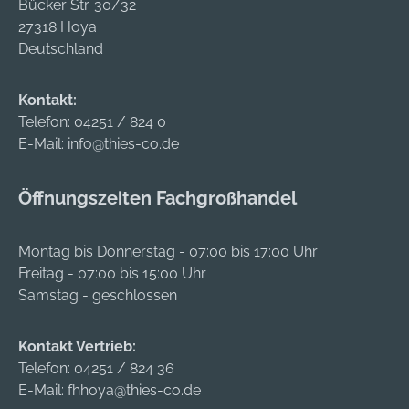
Ozon, gegen
Bücker Str. 30/32
organische Gase
27318 Hoya
unter Grenzwert •
Deutschland
Optimale Passform
und idealer Dichtsitz
Kontakt:
Anwendungsbereich
Telefon:
04251 / 824 0
e:
E-Mail:
info@thies-co.de
Handlackierarbeiten
Zulasung/Norm: EN
Öffnungszeiten Fachgroßhandel
149:2001+A1:2009
Hersteller: 3M
Deutschland GmbH,
Montag bis Donnerstag - 07:00 bis 17:00 Uhr
Carl-Schurz-Str.1,
Freitag - 07:00 bis 15:00 Uhr
41460 Neuss, DE,
Samstag - geschlossen
+492131140,
3m.premiumcustom
Kontakt Vertrieb:
er.dach@mmm.com
Telefon:
04251 / 824 36
E-Mail:
fhhoya@thies-co.de