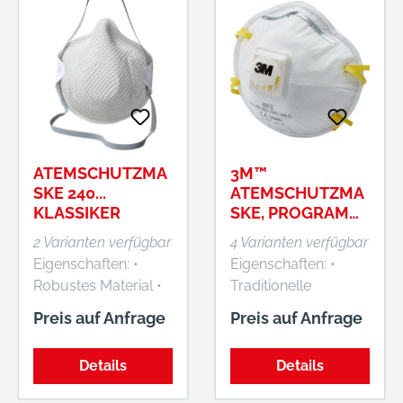
ATEMSCHUTZMA
3M™
SKE 240...
ATEMSCHUTZMA
KLASSIKER
SKE, PROGRAMM
KLASSIK
2 Varianten verfügbar
4 Varianten verfügbar
Eigenschaften: •
Eigenschaften: •
Robustes Material •
Traditionelle
DuraMesh®: stabiles
Passform •
Preis auf Anfrage
Preis auf Anfrage
Maskengitter hält die
Vorgeformter
Maske in Form •
Maskenkörper für
Details
Details
Standhafte und
schnelles Aufsetzen
haltbare
• Flexible