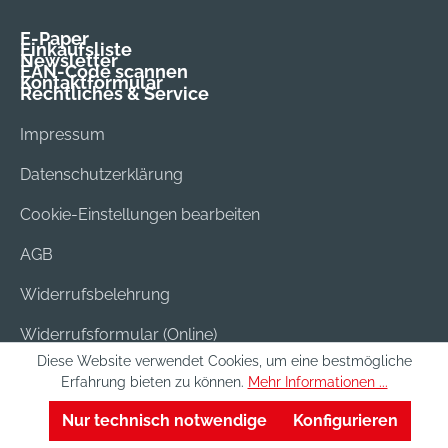
E-Paper
Einkaufsliste
Newsletter
EAN-Code scannen
Kontaktformular
Rechtliches & Service
Impressum
Datenschutzerklärung
Cookie-Einstellungen bearbeiten
AGB
Widerrufsbelehrung
Widerrufsformular (Online)
Diese Website verwendet Cookies, um eine bestmögliche
Versand & Bezahlung
Erfahrung bieten zu können.
Mehr Informationen ...
Batterieentsorgung
Nur technisch notwendige
Konfigurieren