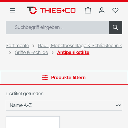
alt springen
Warenkorb enthäl
Du h
Sortimente
Bau-, Möbelbeschläge & Schließtechnik
Griffe & -schilde
Antipanikstifte
Produkte filtern
1 Artikel gefunden