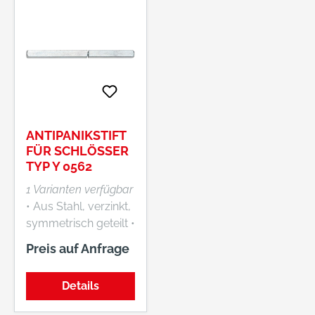
ANTIPANIKSTIFT
FÜR SCHLÖSSER
TYP Y 0562
1 Varianten verfügbar
• Aus Stahl, verzinkt,
symmetrisch geteilt •
Mit geteilter Nuss •
Preis auf Anfrage
Vierkant 9 mm • Maß
LA 60 mm, Maß LI
Details
60 mm • Norm DIN
18273, DIN EN 179 •