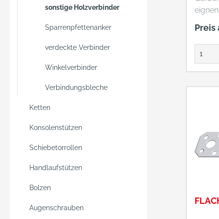
sonstige Holzverbinder
eignen 
Gelenk
Preis
Sparrenpfettenanker
stump
Durchl
verdeckte Verbinder
Neben 
Winkelverbinder
vertik
horizo
Verbindungsbleche
können 
Stabri
Ketten
aufne
sich d
Konsolenstützen
Weiter
Schiebetorrollen
Verban
Abhäng
Handlaufstützen
Belast
zwisch
Bolzen
Vollau
FLAC
Augenschrauben
gewähl