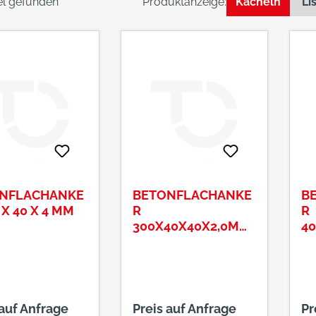
kel gefunden
Produktanzeige:
Kacheln
Li
NFLACHANKE
BETONFLACHANKE
B
 X 40 X 4 MM
R
R
300X40X40X2,0MM
4
MIT ZUSÄTZL. 13ER-
MI
LOCH
L
 auf Anfrage
Preis auf Anfrage
Pr