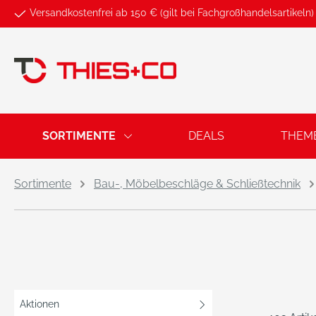
Versandkostenfrei ab 150 € (gilt bei Fachgroßhandelsartikeln)
springen
Zur Hauptnavigation springen
SORTIMENTE
DEALS
THEM
Sortimente
Bau-, Möbelbeschläge & Schließtechnik
Aktionen