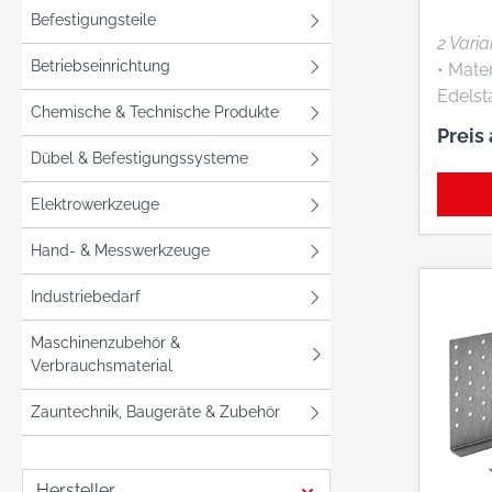
auftre
Befestigungsteile
ZugKräf
2 Vari
stets d
Betriebseinrichtung
• Mater
Teilau
Edelstahl • Obe
wählen
Chemische & Technische Produkte
Edelst
Preis
Typbe
Dübel & Befestigungssysteme
entspr
des Ve
Elektrowerkzeuge
gegeb
wird e
Hand- & Messwerkzeuge
verwe
kleiner
Industriebedarf
Pfette
Maschinenzubehör &
Pfette
Verbrauchsmaterial
125 mm
der T
Zauntechnik, Baugeräte & Zubehör
eingeset
Kennz
Nutzun
Hersteller