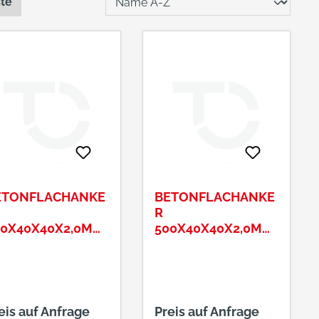
ste
ETONFLACHANKE
BETONFLACHANKE
R
00X40X40X2,0MM
500X40X40X2,0MM
T ZUSÄTZL. 13ER-
MIT ZUSÄTZL. 13ER-
OCH
LOCH
eis auf Anfrage
Preis auf Anfrage