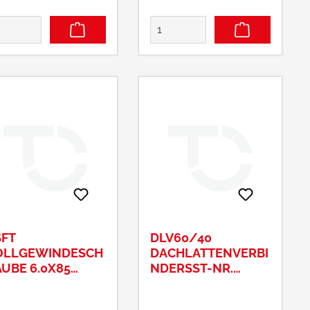
SFT
DLV60/40
OLLGEWINDESCH
DACHLATTENVERBI
UBE 6.0X85
NDERSST-NR.
0PCS SST-NR.
DLV60/40
309