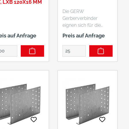
, LXB 120X16 MM
Die GERW
Gerberverbinder
eignen sich für die
Gelenkausbildung von
eis auf Anfrage
Preis auf Anfrage
stumpf gestoßenen
Durchlaufträgern.
Neben QuerKräften in
vertikaler und
horizontaler Richtung
können sie Kräfte in
Stabrichtung
aufnehmen und eignen
sich daher zur
Weiterleitung von
VerbandsKräften. In
Abhängigkeit von der
Belastung kann
zwischen Teil- und