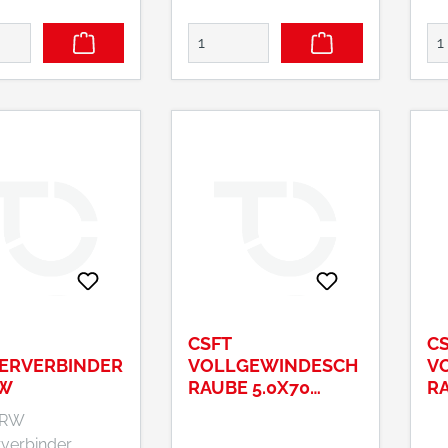
CSFT
C
ERVERBINDER
VOLLGEWINDESCH
V
 W
RAUBE 5.0X70
RA
100PCSSST-NR.
10
ERW
77308
77
verbinder