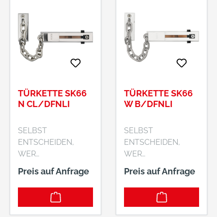
TÜRKETTE SK66
TÜRKETTE SK66
N CL/DFNLI
W B/DFNLI
SELBST
SELBST
ENTSCHEIDEN,
ENTSCHEIDEN,
WER
WER
HEREINKOMMT
HEREINKOMMT
Preis auf Anfrage
Preis auf Anfrage
Robuste Türkette mit
Robuste Türkette mit
Kindersicherung für
Kindersicherung für
Ihre Haus- und
Ihre Haus- und
Wohnungstüren.
Wohnungstüren.