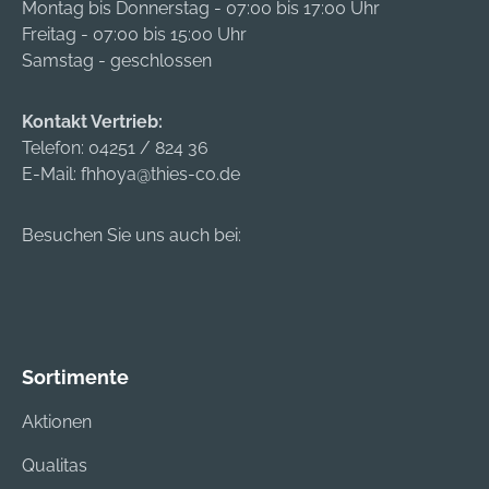
Montag bis Donnerstag - 07:00 bis 17:00 Uhr
mit einer Feder
mit einer Feder
Freitag - 07:00 bis 15:00 Uhr
ausgestattet, die
ausgestattet, die
Samstag - geschlossen
versehentliches
versehentliches
Öffnen durch Kinder
Öffnen durch Kinder
Kontakt Vertrieb:
verhindert.
verhindert.
Telefon:
04251 / 824 36
E-Mail:
fhhoya@thies-co.de
Besuchen Sie uns auch bei:
Sortimente
Aktionen
Qualitas