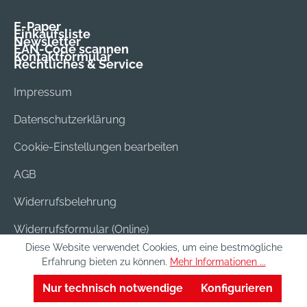
E-Paper
Einkaufsliste
Newsletter
EAN-Code scannen
Kontaktformular
Rechtliches & Service
Impressum
Datenschutzerklärung
Cookie-Einstellungen bearbeiten
AGB
Widerrufsbelehrung
Widerrufsformular (Online)
Diese Website verwendet Cookies, um eine bestmögliche
Versand & Bezahlung
Erfahrung bieten zu können.
Mehr Informationen ...
Batterieentsorgung
Nur technisch notwendige
Konfigurieren