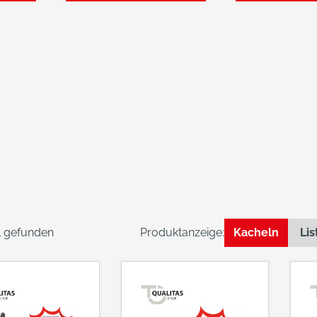
el gefunden
Produktanzeige:
Kacheln
Lis