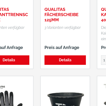
ITAS
QUALITAS
Q
ANTTRENNSC
FÄCHERSCHEIBE
K
E
125MM
40
anten verfügbar
3 Varianten verfügbar
Di
Ka
ei
vo
 auf Anfrage
Preis auf Anfrage
Pr
ei
Tr
Details
Details
an
Sc
Die
Ne
Le
ha
m 
un