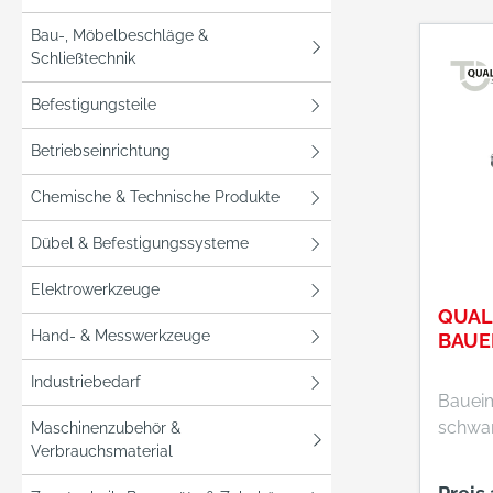
Touch 
und da
Bau-, Möbelbeschläge &
Schließtechnik
Beschi
gute B
Befestigungsteile
gegen
Beans
Betriebseinrichtung
Stück
Diaman
Chemische & Technische Produkte
230 x 
Dübel & Befestigungssysteme
510805
einset
Elektrowerkzeuge
und Na
QUAL
zeichne
Hand- & Messwerkzeuge
BAUEI
Standz
guten 
Industriebedarf
Baueim
Verhäl
schwar
Maschinenzubehör &
SDS-pl
Verbrauchsmaterial
Bohrer
mm 511