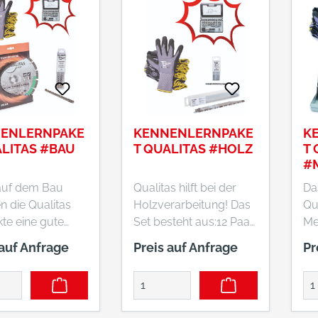
ENLERNPAKE
KENNENLERNPAKE
K
ALITAS #BAU
T QUALITAS #HOLZ
T 
#
auf dem Bau
Qualitas hilft bei der
Da
 die Qualitas
Holzverarbeitung! Das
Qua
te eine gute
Set besteht aus:12 Paar
Me
 Das Set besteht
Montagehandschuhe
Se
 auf Anfrage
Preis auf Anfrage
Pr
 Paar
Gr. 10 5304010239
Mo
gehandschuhe
Feinstrick, nahtlos,
Gr
 5304010239
Touch Funktion, dünne
Fei
ick, nahtlos,
und damit leichte
To