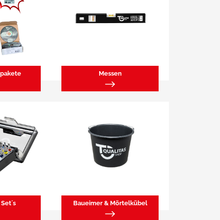
pakete
Messen
Set´s
Baueimer & Mörtelkübel