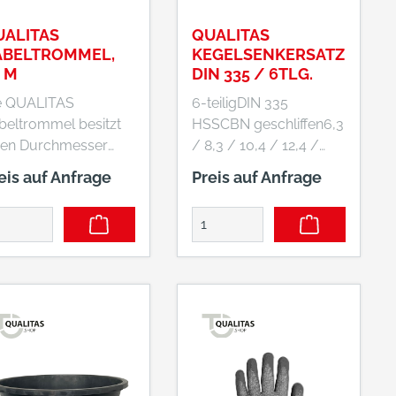
UALITAS
QUALITAS
ABELTROMMEL,
KEGELSENKERSATZ
 M
DIN 335 / 6TLG.
e QUALITAS
6-teiligDIN 335
beltrommel besitzt
HSSCBN geschliffen6,3
nen Durchmesser
/ 8,3 / 10,4 / 12,4 /
n 250 mm und ist mit
16,5 / 20,5in
eis auf Anfrage
Preis auf Anfrage
nem robusten
Kunststoffbox
ommelkörper in
sprechendem
hwarz ausgestattet.
 auffällige rote
opren-Gummi-
itung H07RN-F 3G1,5
t eine Länge von 40
und lässt sich auch
ter anspruchsvollen