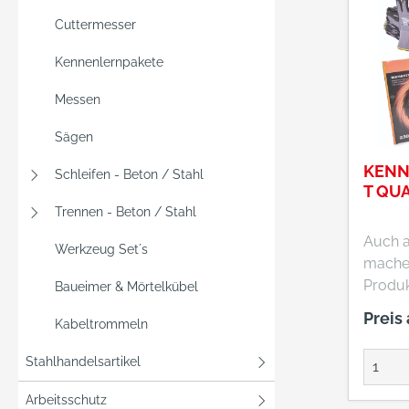
Cuttermesser
Kennenlernpakete
Messen
Sägen
KENN
Schleifen - Beton / Stahl
T QU
Trennen - Beton / Stahl
Auch 
Werkzeug Set´s
machen
Produk
Baueimer & Mörtelkübel
Figur!
Preis
Kabeltrommeln
aus:12
Monta
Stahlhandelsartikel
Gr. 10
Feinstr
Arbeitsschutz