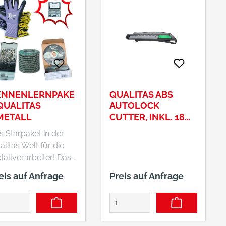
ENNENLERNPAKE
QUALITAS ABS
QUALITAS
AUTOLOCK
METALL
CUTTER, INKL. 18
MM KLINGE SK2
s Starpaket in der
litas Welt für die
tallverarbeiter! Das
t besteht aus:12 Paar
eis auf Anfrage
Preis auf Anfrage
ntagehandschuhe
. 10 5304010239
nstrick, nahtlos,
uch Funktion, dünne