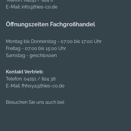
Anschlagpunktseite:
Länge: 2 m
E-Mail:
info@thies-co.de
FS 90 ALU • Max.
Hersteller:
Lebensdauer: 10
SKYLOTEC GmbH,
Öffnungszeiten Fachgroßhandel
Jahre
Im Mühlengrund 6-
Zulassung/Norm:
8, 56566 Neuwied,
EN 354:2010, EN
DE, +49 (0)2631
Montag bis Donnerstag - 07:00 bis 17:00 Uhr
355:2002, EN
9680-0,
Freitag - 07:00 bis 15:00 Uhr
795:2012, RFU PPE-
info@skylotec.de
Samstag - geschlossen
R/11.063, RFU PPE-
R/11.074 Material:
Kontakt Vertrieb:
Polyester,
Telefon:
04251 / 824 36
Aluminium Maximal
E-Mail:
fhhoya@thies-co.de
zulässiges Gewicht:
140 kg Länge: 1,8 m
Besuchen Sie uns auch bei: