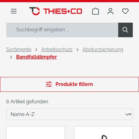
alt springen
Warenkorb enthäl
Du h
Sortimente
Arbeitsschutz
Absturzsicherung
Bandfalldämpfer
Produkte filtern
6 Artikel gefunden