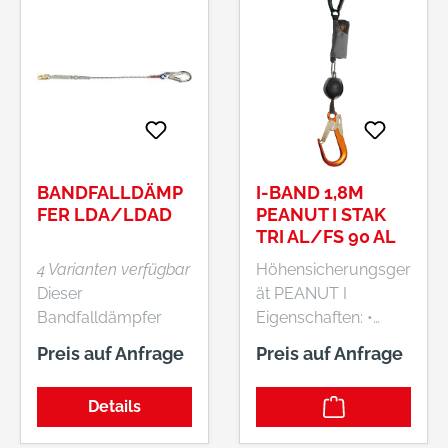
BANDFALLDÄMP
I-BAND 1,8M
FER LDA/LDAD
PEANUT I STAK
TRI AL/FS 90 AL
4 Varianten verfügbar
Höhensicherungsger
Dieser
ät PEANUT I
Bandfalldämpfer
Eigenschaften: •
bietet hohe
Ultrakompaktes
Preis auf Anfrage
Preis auf Anfrage
Widerstandsfähigkeit
Höhensicherungsger
gegen Abrieb. • LDA:
ät • One-4-All-
Details
1-strangig • LDAD: 2-
Dämpfer • 1,8 m
strangig •
Länge für die