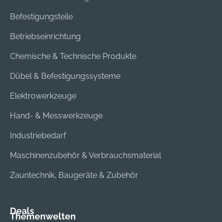
Werkzeugen
Befestigungsteile
umfasst. Sie können
die Kehrbürste
Betriebseinrichtung
jederzeit mit
Chemische & Technische Produkte
wenigen Handgriffen
gegen ein anderes
Dübel & Befestigungssysteme
STIHL
MultiWerkzeug
Elektrowerkzeuge
tauschen.
Hand- & Messwerkzeuge
Verbesserte
Sicherheit durch
Industriebedarf
serienmäßige
Schutzverbreiterung
Maschinenzubehör & Verbrauchsmaterial
Zur Reinigung
Zauntechnik, Baugeräte & Zubehör
verfugter Flächen
und unebener
Natursteinböden
Deals
Kehrbürste für das
Themenwelten