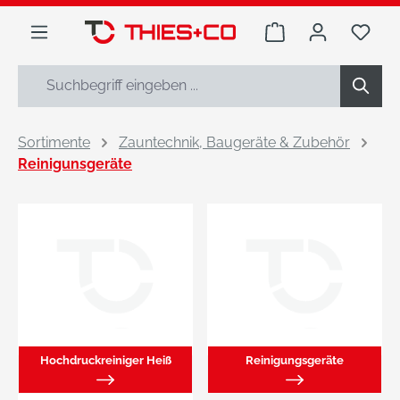
alt springen
Warenkorb enthäl
Du h
Sortimente
Zauntechnik, Baugeräte & Zubehör
Reinigunsgeräte
Hochdruckreiniger Heiß
Reinigungsgeräte