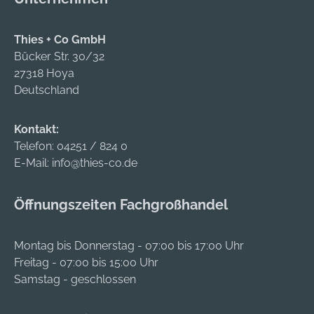
Erde gründlich und
folgenden
effizient von
Werkzeugen des
verfugten Flächen
Thies + Co GmbH
STIHL MultiSystems
und unebenen
Bücker Str. 30/32
montieren: •
Natursteinböden.
27318 Hoya
Kehrbürste KB-MM •
Durch die
Deutschland
Kehrwalze KW-MM •
gegenläufige
Moosentferner MF-
Drehbewegung der
Kontakt:
MM Gut einsetzbar in
Bürste wird der
Telefon:
04251 / 824 0
unebenem Gelände
gelöste Schmutz
E-Mail:
info@thies-co.de
Reduziert
nach vorne
Reibungswiderständ
befördert, was die
e beim Bürsten und
Öffnungszeiten Fachgroßhandel
Reinigungsarbeiten
Kehren Leichteres
unterstützt. Von
Anheben und
Vorteil ist dabei auch
Montag bis Donnerstag - 07:00 bis 17:00 Uhr
Manövrieren des
die große
Freitag - 07:00 bis 15:00 Uhr
Werkzeugs
Arbeitsbreite der
Samstag - geschlossen
Zusätzliches
STIHL KB-MM von
Fahrwerk für
60 cm. Die