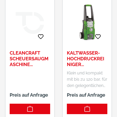
CLEANCRAFT
KALTWASSER-
SCHEUERSAUGM
HOCHDRUCKREI
ASCHINE
NIGER
MODELL : SSM
CLEANCRAFT
Klein und kompakt
280 ART.-NR.
HDR-K 39-12
mit bis zu 120 bar, für
7202028
den gelegentlichen
Gebrauch Fahr- und
Preis auf Anfrage
Preis auf Anfrage
tragbares Modell mit
zwei Rädern und
HandgriffHohe
Reinigungskraft trotz