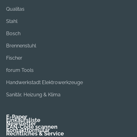
STIHL MultiSystem
Sauberes Arbeiten
Qualitas
durch gegenläufige
Stahl
Drehrichtung
Bosch
Brennenstuhl
Fischer
forum Tools
Handwerkstadt Elektrowerkzeuge
Sanitär, Heizung & Klima
E-Paper
Einkaufsliste
Newsletter
EAN-Code scannen
Kontaktformular
Rechtliches & Service