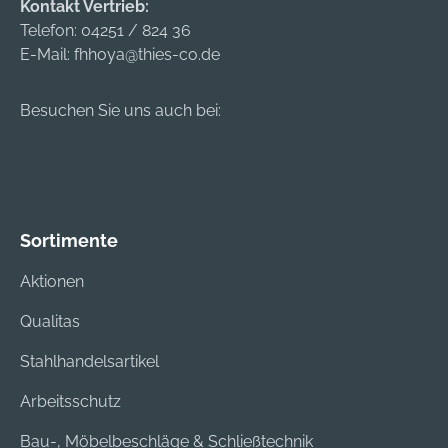
Kehrwalze,
Kontakt Vertrieb:
Schutzverbreiterung
Kehrbürste und
Telefon:
04251 / 824 36
, die an den beiden
Moosentferner
E-Mail:
fhhoya@thies-co.de
Außenseiten der
Rolle angebracht
werden kann, sorgt
Besuchen Sie uns auch bei:
für mehr Sicherheit
bei der Arbeit.Die
Kehrbürste STIHL
KM-MM lässt sich
schnell und einfach
Sortimente
am kraftvollen
MultiMotor MM 56
Aktionen
des STIHL
Qualitas
MultiSystems
anbringen, das
Stahlhandelsartikel
speziell für
Bodenarbeiten
Arbeitsschutz
konzipiert ist und
Bau-, Möbelbeschläge & Schließtechnik
eine große Vielfalt an