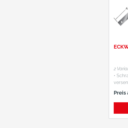
ECKW
2 Vari
• Schr
versen
Preis