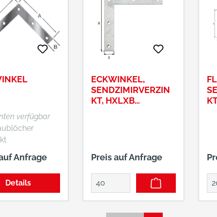
INKEL
ECKWINKEL,
F
SENDZIMIRVERZIN
S
KT, HXLXB
KT
120X120X20 MM
anten verfügbar
aublöcher
kt
 auf Anfrage
Preis auf Anfrage
Pr
Details