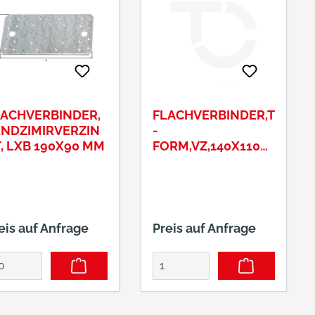
LACHVERBINDER,
FLACHVERBINDER,T
ENDZIMIRVERZIN
-
, LXB 190X90 MM
FORM,VZ,140X110X
30CF
eis auf Anfrage
Preis auf Anfrage