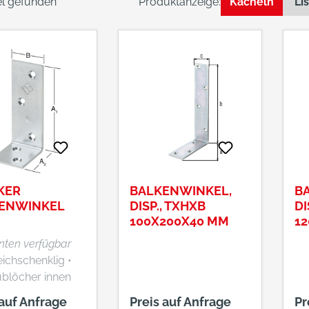
kel gefunden
Produktanzeige:
Kacheln
Li
KER
BALKENWINKEL,
B
ENWINKEL
DISP., TXHXB
DI
100X200X40 MM
1
anten verfügbar
ichschenklig •
blöcher innen
versenkt • Blau verzinkt
 auf Anfrage
Preis auf Anfrage
Pr