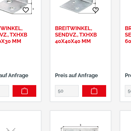
TWINKEL,
BREITWINKEL,
BR
VZ., TXHXB
SENDVZ., TXHXB
SE
0X30 MM
40X40X40 MM
6
 auf Anfrage
Preis auf Anfrage
Pr