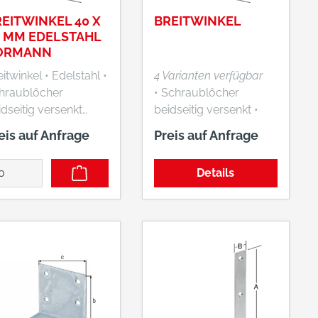
EITWINKEL 40 X
BREITWINKEL
0 MM EDELSTAHL
ORMANN
inkel • Edelstahl •
4 Varianten verfügbar
hraublöcher
• Schraublöcher
idseitig versenkt
beidseitig versenkt •
rsteller: August
Blau verzinkt
eis auf Anfrage
Preis auf Anfrage
rmann GmbH & Co.
, Heilenbecker Str.
Details
1 - 205, 58256
nepetal, DE,
923339780,
fo@vormann.com