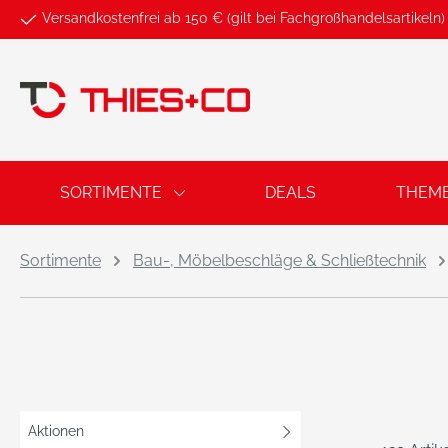
Versandkostenfrei ab 150 € (gilt bei Fachgroßhandelsartikeln)
springen
Zur Hauptnavigation springen
SORTIMENTE
DEALS
THEM
Sortimente
Bau-, Möbelbeschläge & Schließtechnik
Aktionen