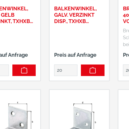
ENWINKEL,
BALKENWINKEL,
BR
 GELB
GALV. VERZINKT
4
INKT, TXHXB
DISP., TXHXB
V
100X40 MM
80X80X20 MM
Breitw
Sc
be
He
 auf Anfrage
Preis auf Anfrage
Pr
Vo
KG
19
En
+4
in