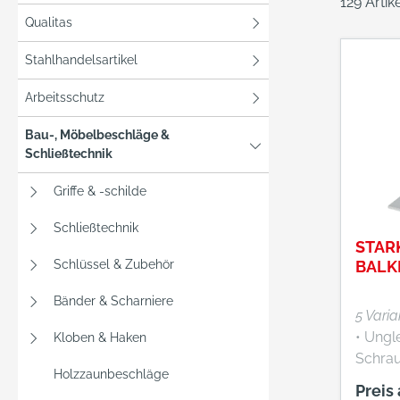
129 Arti
Qualitas
Stahlhandelsartikel
Arbeitsschutz
Bau-, Möbelbeschläge &
Schließtechnik
Griffe & -schilde
Schließtechnik
STAR
Schlüssel & Zubehör
BALK
Bänder & Scharniere
5 Vari
• Ungle
Kloben & Haken
Schrau
Holzzaunbeschläge
Preis