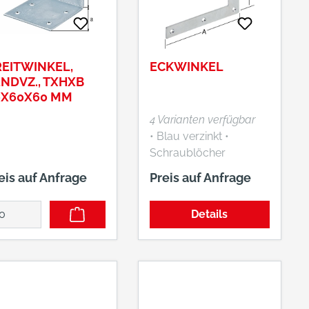
EITWINKEL,
ECKWINKEL
NDVZ., TXHXB
0X60X60 MM
4 Varianten verfügbar
• Blau verzinkt •
Schraublöcher
versenkt
eis auf Anfrage
Preis auf Anfrage
Details