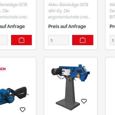
30
Bandsäge GCB
Akku-Bandsäge GCB
Ak
, Die
18V-63, Die
Ge
omischste und
ergonomischste und
BI
kteste Akku-
kompakteste Akku-
30
 auf Anfrage
Preis auf Anfrage
Pr
äge von Bosch -
Bandsäge von Bosch -
Ka
mes Arbeiten
bequemes Arbeiten
Ge
auf engstem
auch auf engstem
18
it der leichten
Raum mit der leichten
Pr
V-63 (18V). Ihre
GCB 18V-63 (18V). Ihre
bie
r lassen sich dank
Blätter lassen sich dank
le
Vorrichtung zum
einer Vorrichtung zum
Sch
der
Lösen der
Sc
pannung und der
Blattspannung und der
mm
rdschutzvorricht
Standardschutzvorricht
Mo
t Metallclips
ung mit Metallclips
Ge
uglos wechseln.
werkzeuglos wechseln.
fü
brationsfreien
Vom vibrationsfreien
Te
attlauf für
Sägeblattlauf für
um