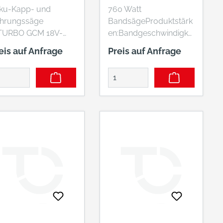
5 GDC
ku-Kapp- und
760 Watt
hrungssäge
BandsägeProduktstärk
TURBO GCM 18V-
en:Bandgeschwindigkei
5 GDC, Die Akku-
t materialgerecht von
eis auf Anfrage
Preis auf Anfrage
pp- und
330 bis 800 m/min
hrungssäge GCM
stufenlos
V-305 GDC
einstellbarAbschließbar
ofessional BITURBO
er Sicherheitsschalter
tet eine
und
istungsstarke
Nullspannungsauslöse
nitttiefe mit
rPräziser, zweiseitig
hnitten bis zu 120
geführter
. Der bürstenlose
ParallelanschlagNeigu
tor der Kapp- und
ngseinstellung von 0°
hrungssäge wurde
bis 45°Anschluß für
r die ProCORE18V-
Staubabsaugung für
chnologie
wirkungsvollen Schutz
fassend optimiert
vor