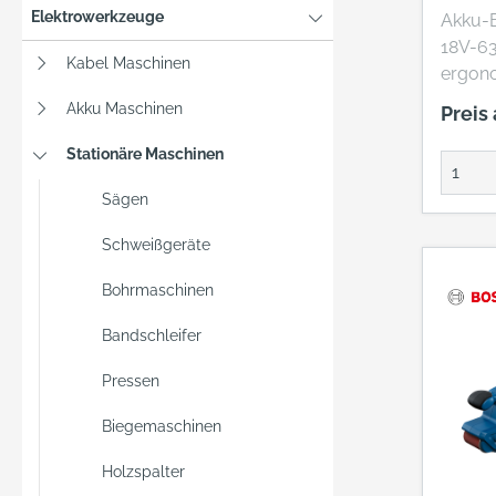
Elektrowerkzeuge
Akku-
18V-63
Kabel Maschinen
ergon
kompa
Akku Maschinen
Preis
Bands
beque
Stationäre Maschinen
auch 
Sägen
Raum m
GCB 18
Schweißgeräte
Blätte
einer 
Bohrmaschinen
Lösen 
Bandschleifer
Blatts
Standa
Pressen
ung mi
werkze
Biegemaschinen
Vom vi
Sägebl
Holzspalter