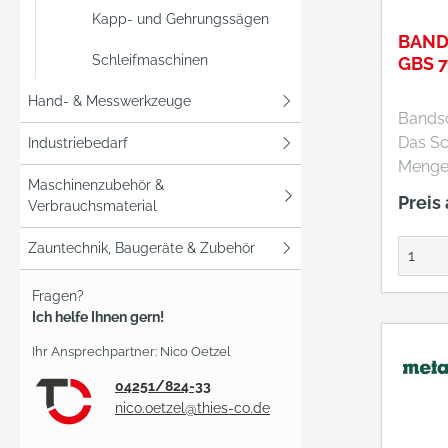
beque
Kapp- und Gehrungssägen
bis hi
BAND
des Ar
Schleifmaschinen
GBS 
durch 
dieser
Hand- & Messwerkzeuge
Bandsc
es sic
Das Sc
Industriebedarf
arbeite
Menge
exzelle
Maschinenzubehör &
sehr z
von bi
Preis
Verbrauchsmaterial
ermüde
sie au
Bandsc
gängig
Zauntechnik, Baugeräte & Zubehör
Profes
(wie z.
beschl
Kunsts
Fragen?
Schlei
Aluprof
Ich helfe Ihnen gern!
verbes
Kompat
Ihr Ansprechpartner: Nico Oetzel
Gesamt
Bosch 
seine
System
04251/824-33
außer
nico.oetzel@thies-co.de
marke
Abtrag
AMPSha