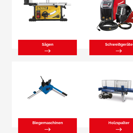
Sägen
Schweißgeräte
Biegemaschinen
Holzspalter