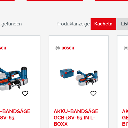
el gefunden
Produktanzeige:
Kacheln
Lis
-BANDSÄGE
AKKU-BANDSÄGE
A
18V-63
GCB 18V-63 IN L-
G
BOXX
B