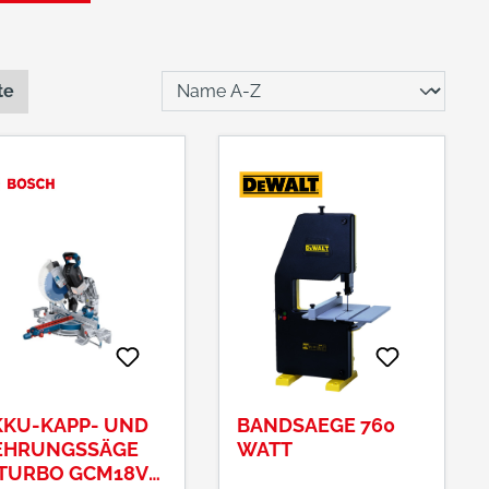
te
KKU-KAPP- UND
BANDSAEGE 760
EHRUNGSSÄGE
WATT
ITURBO GCM18V-