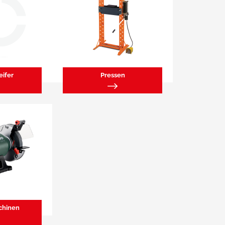
eifer
Pressen
chinen