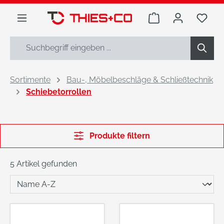
alt springen
Warenkorb enthäl
Du h
Sortimente
Bau-, Möbelbeschläge & Schließtechnik
Schiebetorrollen
Produkte filtern
5 Artikel gefunden