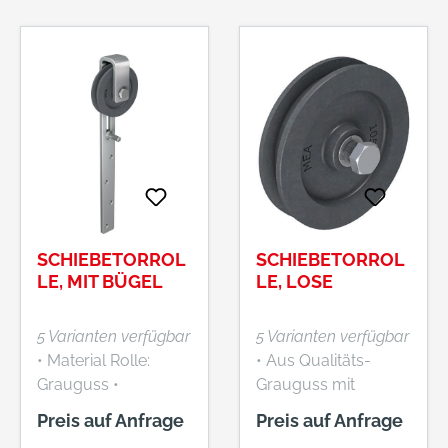
SCHIEBETORROL
SCHIEBETORROL
LE, MIT BÜGEL
LE, LOSE
5 Varianten verfügbar
5 Varianten verfügbar
• Material Rolle:
• Aus Qualitäts-
Grauguss •
Grauguss mit
Befestigungsart:
Schutzanstrich •
Preis auf Anfrage
Preis auf Anfrage
zum Anschrauben •
Einseitig verlängerte