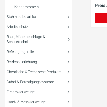
% Elas
Preis
Kabeltrommeln
grauMa
Beschi
Stahlhandelsartikel
Nitril
wasse
Arbeitsschutz
Polyur
der Be
Bau-, Möbelbeschläge &
Schließtechnik
schwa
und E
Befestigungsteile
407Hit
Kontak
Betriebseinrichtung
407 Der nahtlose,
flexibl
Chemische & Technische Produkte
atmun
Dübel & Befestigungssysteme
Feinstr
Monta
Elektrowerkzeuge
eignet 
hervor
Hand- & Messwerkzeuge
Vielza