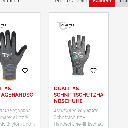
 gefunden
Produktanzeige:
Kacheln
Lis
ITAS
QUALITAS
TAGEHANDSC
SCHNITTSCHUTZHA
E
NDSCHUHE
anten verfügbar
4 Varianten verfügbar
material: 97 %
Schnittschutz –
id (Nylon) und 3
HandschuheNitrilschau