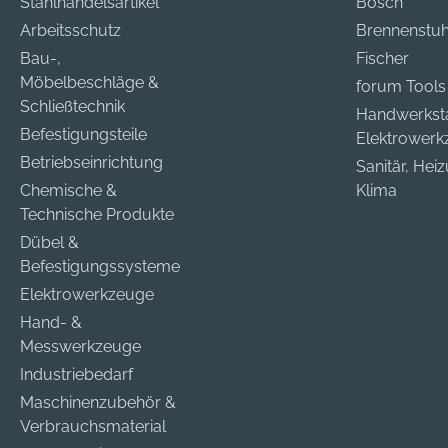
Stahlhandelsartikel
Bosch
Arbeitsschutz
Brennenstuh
Bau-,
Fischer
Möbelbeschläge &
forum Tools
Schließtechnik
Handwerkst
Befestigungsteile
Elektrower
Betriebseinrichtung
Sanitär, Hei
Chemische &
Klima
Technische Produkte
Dübel &
Befestigungssysteme
Elektrowerkzeuge
Hand- &
Messwerkzeuge
Industriebedarf
Maschinenzubehör &
Verbrauchsmaterial