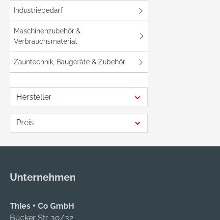
Trotz 
Industriebedarf
und da
Maschinenzubehör &
Beschi
Verbrauchsmaterial
eine g
gegen
Zauntechnik, Baugeräte & Zubehör
Beans
Öle und
Durch 
Hersteller
ergon
Passfo
Preis
Monta
einen 
Tragek
gutes 
und ein
Unternehmen
auch b
Gegen
Thies + Co GmbH
Bücker Str. 30/32