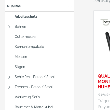
2 Artikel
Qualitas
Arbeitsschutz
Bohren
Cuttermesser
Kennenlernpakete
Messen
Sägen
QUAL
Schleifen - Beton / Stahl
MON
HUH
Trennen - Beton / Stahl
6 Vari
Werkzeug Set´s
Träger
Polyam
Baueimer & Mörtelkübel