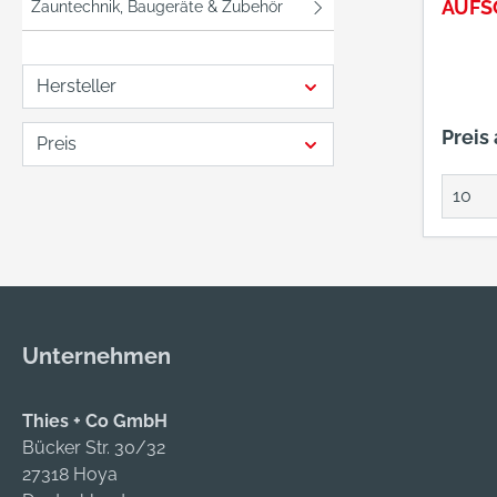
AUFS
Zauntechnik, Baugeräte & Zubehör
NR. 1
MM
FEUE
Hersteller
Preis
Preis
Unternehmen
Thies + Co GmbH
Bücker Str. 30/32
27318 Hoya