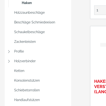
verzinkt Herstel
Haken
Pollm
GmbH 
Holzzaunbeschläge
Hagene
Beschläge Schmiedeeisen
58566 
+49235
Schaukelbeschläge
info@p
Zackenleisten
Profile
Holzverbinder
Ketten
Konsolenstützen
HAKE
VERS
Schiebetorrollen
(LAN
1070
Handlaufstützen
MM, 