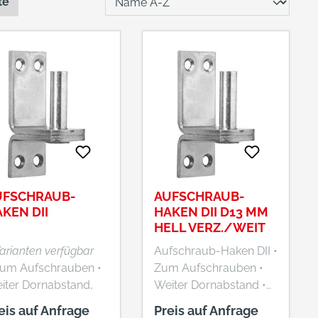
te
UFSCHRAUB-
AUFSCHRAUB-
KEN DII
HAKEN DII D13 MM
HELL VERZ./WEIT
Varianten verfügbar
Aufschraub-Haken DII •
Zum Aufschrauben •
Zum Aufschrauben •
iter Dornabstand,
Weiter Dornabstand •
stand zwischen
Oberfläche: hell
eis auf Anfrage
Preis auf Anfrage