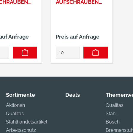
CHRAUBEN
AUFSCHRAUBEN
040201 D1 20
NR. 1050162 D2 16
MM GELB VERZ.
RVERZINKT
 auf Anfrage
Preis auf Anfrage
Sortimente
Deals
Themenwe
Aktionen
Qualitas
Qualitas
Stahl
Stahlhandelsartikel
Bosch
Arbeitsschutz
Brennenstuh