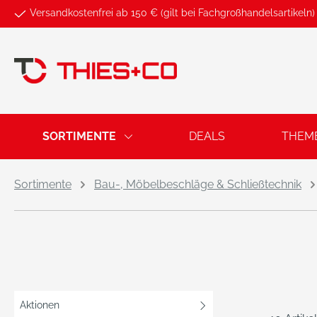
Versandkostenfrei ab 150 € (gilt bei Fachgroßhandelsartikeln)
springen
Zur Hauptnavigation springen
SORTIMENTE
DEALS
THEM
Sortimente
Bau-, Möbelbeschläge & Schließtechnik
Aktionen