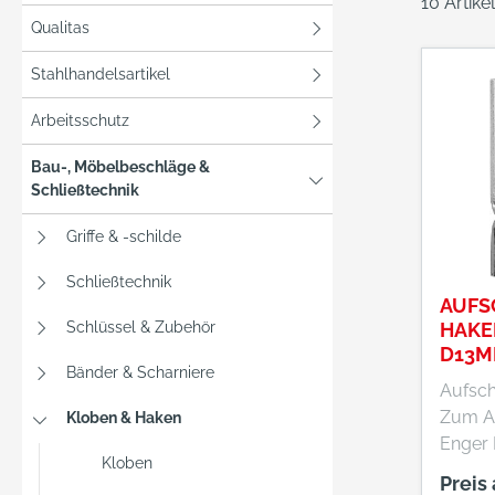
10 Artik
Qualitas
Stahlhandelsartikel
Arbeitsschutz
Bau-, Möbelbeschläge &
Schließtechnik
Griffe & -schilde
Schließtechnik
AUFS
Schlüssel & Zubehör
HAKE
D13M
Bänder & Scharniere
VERZ
Aufsch
Zum Au
Kloben & Haken
Enger 
Kloben
Oberfl
Preis