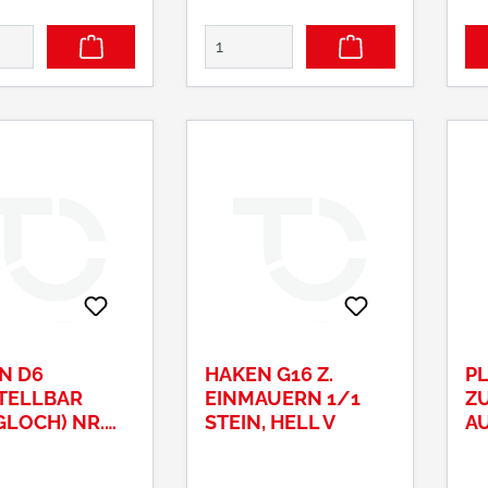
ler:
mm • Oberfläche:
Pl
ann & Sohn
feuerverzinkt
mm • Oberf
& Co. KG,
Hersteller: Pollmann &
fe
r Straße 63,
Sohn GmbH & Co. KG,
Kierspe, DE,
Hagener Straße 63,
990715,
58566 Kierspe, DE,
ollmann.de
+49235990715,
info@pollmann.de
N D6
HAKEN G16 Z.
P
TELLBAR
EINMAUERN 1/1
Z
GLOCH) NR.
STEIN, HELL V
A
632 DORN 13
NR
GELB-VERZ.
M