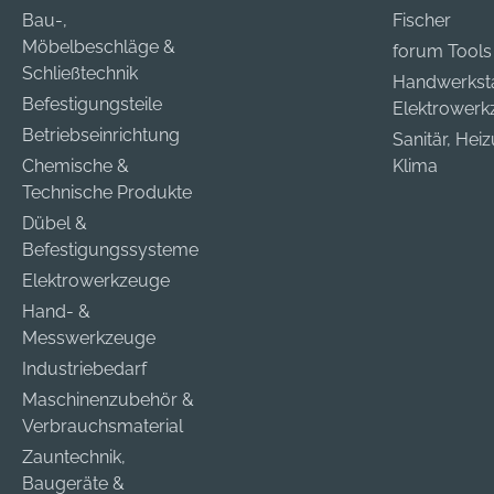
Bau-,
Fischer
Möbelbeschläge &
forum Tools
Schließtechnik
Handwerkst
Befestigungsteile
Elektrower
Betriebseinrichtung
Sanitär, Hei
Chemische &
Klima
Technische Produkte
Dübel &
Befestigungssysteme
Elektrowerkzeuge
Hand- &
Messwerkzeuge
Industriebedarf
Maschinenzubehör &
Verbrauchsmaterial
Zauntechnik,
Baugeräte &