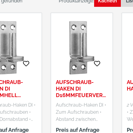
el gefunden
Produktanzeige:
Kacheln
Lis
CHRAUB-
AUFSCHRAUB-
A
N DI
HAKEN DI
HA
MHELL
D16MMFEUERVERZ.
./ENG
/ENG
raub-Haken DI •
Aufschraub-Haken DI •
2 
fschrauben •
Zum Aufschrauben •
• 
Dornabstand •
Abstand zwischen
We
äche: hell
Platte und Dorn = 12
Ab
 auf Anfrage
Preis auf Anfrage
Pr