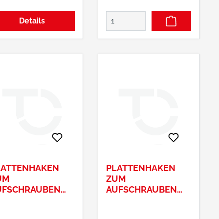
atte und Dorn = 25
verzinkt Hersteller:
läche:
Pollmann & Sohn
Details
uerverzinkt
GmbH & Co. KG,
Hagener Straße 63,
58566 Kierspe, DE,
+49235990715,
info@pollmann.de
LATTENHAKEN
PLATTENHAKEN
UM
ZUM
UFSCHRAUBEN
AUFSCHRAUBEN
. 1040131 D1 13
NR. 1040162 D1 16
M
MM GELB VERZ.