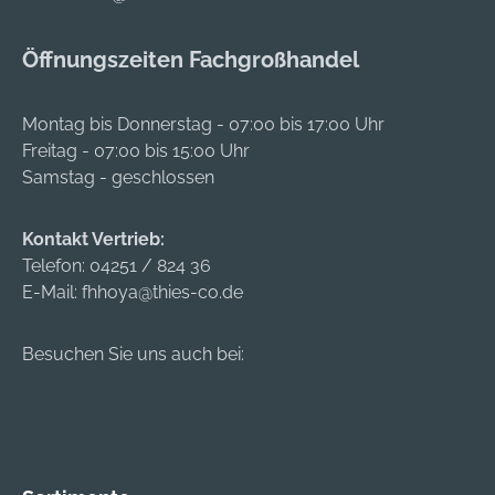
wird durch die
Hartmetall-Platte mit
Öffnungszeiten Fachgroßhandel
radial geformtem
Armierungsschutz
verhindert. Die
Montag bis Donnerstag - 07:00 bis 17:00 Uhr
hervorgehobene
Freitag - 07:00 bis 15:00 Uhr
Zentrierspitze sorgt
Samstag - geschlossen
für lange
Einsatzzeiten des
Kontakt Vertrieb:
Bohrers auch bei
Telefon:
04251 / 824 36
extremen
E-Mail:
fhhoya@thies-co.de
Anwendungen. Ob
das Werkzeug noch
zum Bohren
Besuchen Sie uns auch bei:
dübeltauglicher
Löcher geeignet ist,
zeigen
Verschleißmarken.
Der Bohrer hat eine