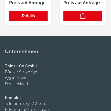
Preis auf Anfrage
Preis auf Anfrage
Laufruhe und
6,3 Bitaufnahme in
optimale Führung im
Kunststoffbox
Details
Bohrloch. Der
Bohrer ist aus
hochwertigem,
speziell für die
härtesten
Anwendungen
Unternehmen
ausgesuchtem
Vergütungsstahl
hergestellt. 5
Thies + Co GmbH
Crusher schaffen mit
Bücker Str. 30/32
Schlag und Torsion
27318 Hoya
präzise Bohrlöcher
Deutschland
in Beton und
Armierung. Das
Kontakt:
Einhaken bei
Telefon:
04251 / 824 0
Armierungstreffern
E-Mail:
info@thies-co.de