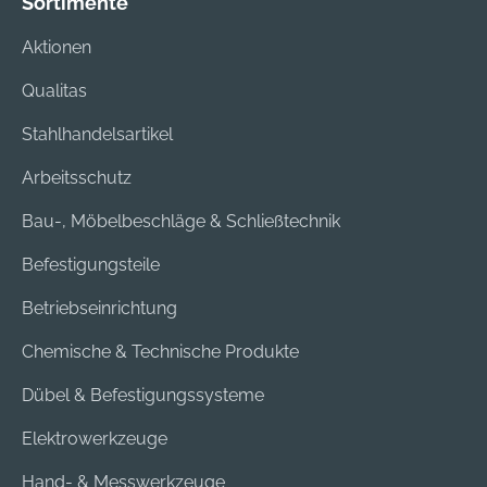
Sortimente
sehr lange
Lebensdauer durch
Aktionen
gleichmäßig
Qualitas
verteilten Verschleiß.
Eine geringe
Stahlhandelsartikel
Vibration schont
Mensch und
Arbeitsschutz
Maschine. Die PGM-
Bau-, Möbelbeschläge & Schließtechnik
Prüfmarke garantiert
passgenaue
Befestigungsteile
Dübellöcher und
präzise
Betriebseinrichtung
Rundlaufgenauigkeit.
Chemische & Technische Produkte
Dübel & Befestigungssysteme
Elektrowerkzeuge
Hand- & Messwerkzeuge