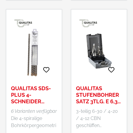
QUALITAS SDS-
QUALITAS
PLUS 4-
STUFENBOHRER
SCHNEIDER
SATZ 3TLG. E 6,3
BOHRER
BITAUFNAHME
6 Varianten verfügbar
3-teilig 6-30 / 4-20
Die 4-spiralige
/ 4-12 CBN
Bohrkörpergeometri
geschliffen
e sorgt für eine hohe
spiralgenutet HSS E