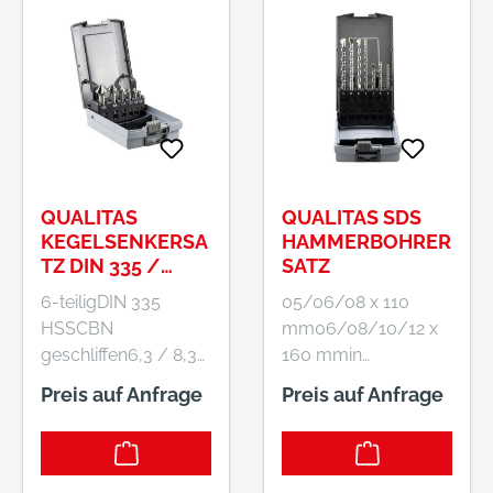
QUALITAS
QUALITAS SDS
KEGELSENKERSA
HAMMERBOHRER
TZ DIN 335 /
SATZ
6TLG.
6-teiligDIN 335
05/06/08 x 110
HSSCBN
mm06/08/10/12 x
geschliffen6,3 / 8,3
160 mmin
/ 10,4 / 12,4 / 16,5 /
Kunststoffbox
Preis auf Anfrage
Preis auf Anfrage
20,5in Kunststoffbox