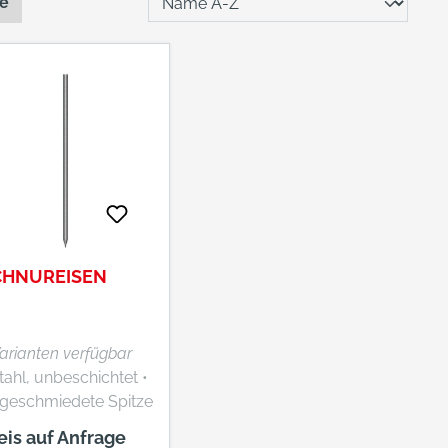
te
CHNUREISEN
Varianten verfügbar
tahl, unbeschichtet •
geschmiedete Spitze
ür den vielseitigen
eis auf Anfrage