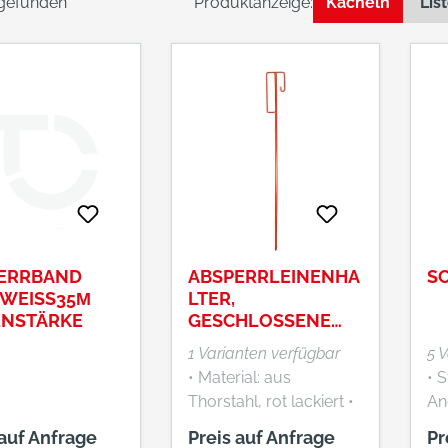
 gefunden
Produktanzeige:
Kacheln
Lis
ERRBAND
ABSPERRLEINENHA
S
WEISS35Μ
LTER,
ENSTÄRKE
GESCHLOSSENE
AUSFÜHRUNG
1 Varianten verfügbar
5 
• Material: aus
• S
Thorstahl, rot lackiert •
An
Mit angeschmiedeter
• F
 auf Anfrage
Preis auf Anfrage
Pr