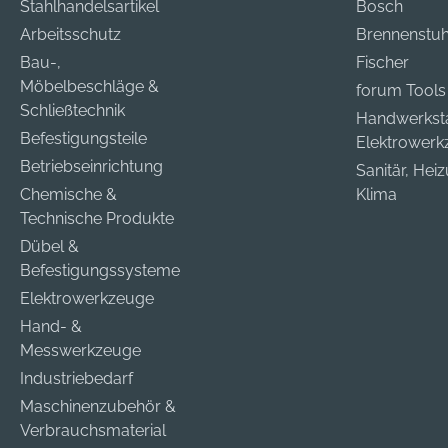
Stahlhandelsartikel
Bosch
Arbeitsschutz
Brennenstuh
Bau-,
Fischer
Möbelbeschläge &
forum Tools
Schließtechnik
Handwerkst
Befestigungsteile
Elektrower
Betriebseinrichtung
Sanitär, Hei
Chemische &
Klima
Technische Produkte
Dübel &
Befestigungssysteme
Elektrowerkzeuge
Hand- &
Messwerkzeuge
Industriebedarf
Maschinenzubehör &
Verbrauchsmaterial