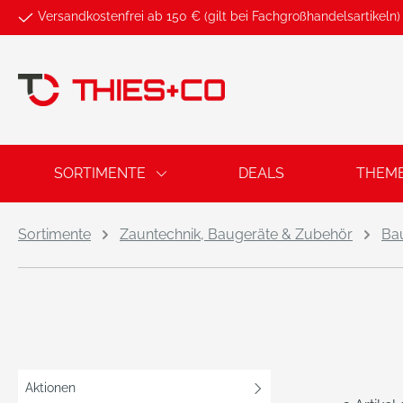
Versandkostenfrei ab 150 € (gilt bei Fachgroßhandelsartikeln)
springen
Zur Hauptnavigation springen
SORTIMENTE
DEALS
THEM
Sortimente
Zauntechnik, Baugeräte & Zubehör
Bau
Aktionen