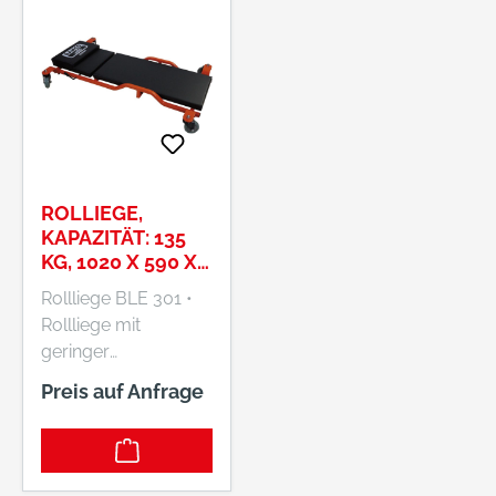
ROLLIEGE,
KAPAZITÄT: 135
KG, 1020 X 590 X
120 MM
Rollliege BLE 301 •
Rollliege mit
geringer
Unterfahrhöhe •
Preis auf Anfrage
Robuste
Schaumstoffliegeflä
che mit hohem
Komfort •