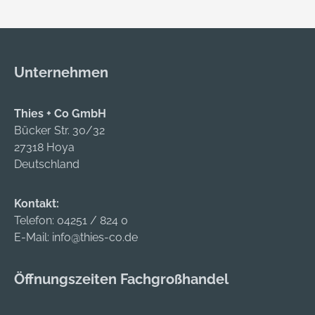
Verstellbare
Kopfstütze (3
Positionen),
Aufhängung an der
Unternehmen
Rückseite • Räder
um 360° drehbar
Hersteller: SNA
Thies + Co GmbH
Germany GmbH,
Bücker Str. 30/32
Willettstraße 10,
27318 Hoya
40822 Mettmann,
Deutschland
DE, +492104833830,
Verkauf_1@snaeuro
Kontakt:
pe.com
Telefon:
04251 / 824 0
E-Mail:
info@thies-co.de
Öffnungszeiten Fachgroßhandel