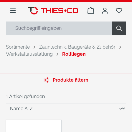
alt springen
Warenkorb enthäl
Du h
Sortimente
Zauntechnik, Baugeräte & Zubehör
Werkstattausstattung
Rollliegen
Produkte filtern
1 Artikel gefunden