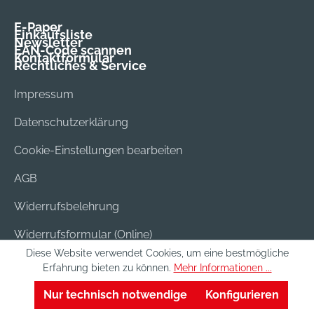
E-Paper
Einkaufsliste
Newsletter
EAN-Code scannen
Kontaktformular
Rechtliches & Service
Impressum
Datenschutzerklärung
Cookie-Einstellungen bearbeiten
AGB
Widerrufsbelehrung
Widerrufsformular (Online)
Diese Website verwendet Cookies, um eine bestmögliche
Versand & Bezahlung
Erfahrung bieten zu können.
Mehr Informationen ...
Batterieentsorgung
Nur technisch notwendige
Konfigurieren