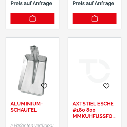
Preis auf Anfrage
Preis auf Anfrage
Kunststoffdeckel: mit
Klemmeinsatz •
Schnell aufzubauen
• Platzsparend
Hinweis: Geeignet für
3x 120-l-Müllsäcke
mit Tragegriff.
Hersteller: Nölle
Profi Brush Bürsten-
& Pinseltechnik e.K.,
Simonshöfchen 57,
42327 Wuppertal,
DE, +49202273260,
info@n-p-b.de
ALUMINIUM-
AXTSTIEL ESCHE
SCHAUFEL
#180 800
MMKUHFUSSFORM
2 Varianten verfügbar