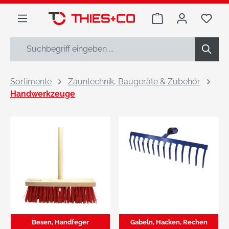
alt springen
Warenkorb enthäl
Du h
Sortimente
Zauntechnik, Baugeräte & Zubehör
Handwerkzeuge
Besen, Handfeger
Gabeln, Hacken, Rechen