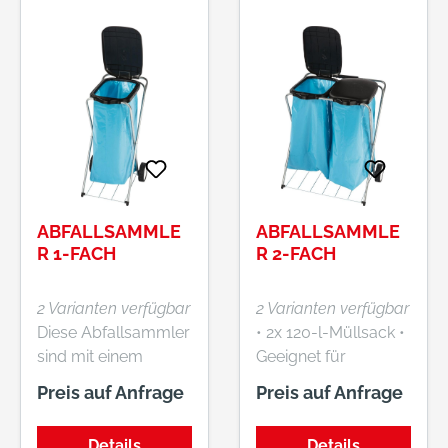
ABFALLSAMMLE
ABFALLSAMMLE
R 1-FACH
R 2-FACH
2 Varianten verfügbar
2 Varianten verfügbar
Diese Abfallsammler
• 2x 120-l-Müllsack •
sind mit einem
Geeignet für
Haltering und
Müllbeutel mit
Preis auf Anfrage
Preis auf Anfrage
Gummispanner zum
Tragegriff •
Befestigen der
Platzsparend und
Details
Details