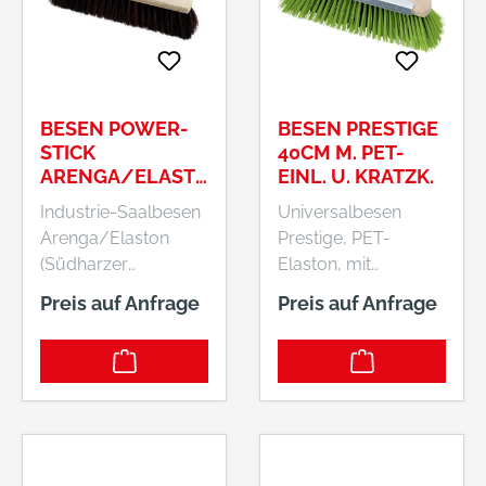
BESEN POWER-
BESEN PRESTIGE
STICK
40CM M. PET-
ARENGA/ELAST
EINL. U. KRATZK.
ON 40CM
Industrie-Saalbesen
Universalbesen
Arenga/Elaston
Prestige, PET-
(Südharzer
Elaston, mit
Bauernbesen) Für
Kratzblech •
Preis auf Anfrage
Preis auf Anfrage
groben Schmutz
Eingebettete weiche
und hohe
PET-Borsten für
Beanspruchungen
feinen Schmutz •
ist dieser Industrie-
Außen stärkere
Saalbesen mit
Elaston-Borsten für
Power-Stick-Halter
groben Schmutz •
geeignet. • Material:
Metall-Kratzkante für