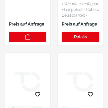
CM
1 Varianten verfügbar
• Feinpoliert • Höhere
Belastbarkeit •
Konisch aus einem
Preis auf Anfrage
Preis auf Anfrage
Stück gewalztes
Spatenblatt • Größe
Details
0