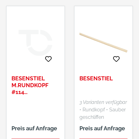
& Pinseltechnik e.K.,
Simonshöfchen 57,
42327 Wuppertal,
DE, +49202273260,
info@n-p-b.de
BESENSTIEL
BESENSTIEL
M.RUNDKOPF
#114
D=24X1400MMBR
3 Varianten verfügbar
ASILKIEFER
• Rundkopf • Sauber
geschliffen
Preis auf Anfrage
Preis auf Anfrage