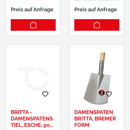
Flügelschrauben
Preis auf Anfrage
Preis auf Anfrage
Hersteller: Nölle
Profi Brush Bürsten-
& Pinseltechnik e.K.,
Simonshöfchen 57,
42327 Wuppertal,
DE, +49202273260,
info@n-p-b.de
BRITTA -
DAMENSPATEN
DAMENSPATENS
BRITTA, BREMER
TIEL, ESCHE, 90
FORM