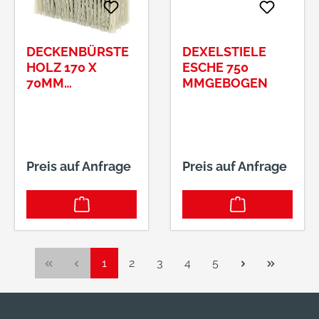
DECKENBÜRSTE
DEXELSTIELE
HOLZ 170 X
ESCHE 750
70MM
MMGEBOGEN
SYNTHETIK
Preis auf Anfrage
Preis auf Anfrage
Seite
Seite
Seite
Seite
Seite
1
2
3
4
5