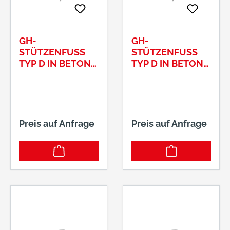
GH-
GH-
STÜTZENFUSS T
STÜTZENFUSS T
YP D IN BETON A
YP D IN BETON A
UFLAGE: 1
UFLAGE: 8
00X100X6 DORN 2
0X80X6, DORN 2
0X120+342MM
0X120+374MM
Preis auf Anfrage
Preis auf Anfrage