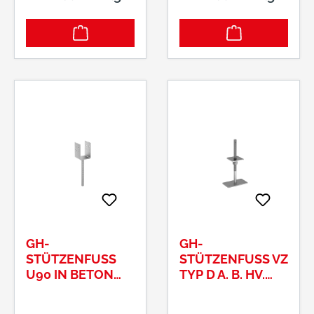
GH-
GH-
STÜTZENFUSS U
STÜTZENFUSS VZ T
90 IN BETON 1
YP D A. B. HV. M
20MM DOLLE 2
22X250/350 T
0X250MM
P100X100X6