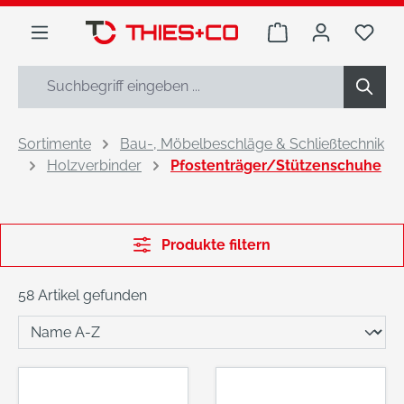
alt springen
Warenkorb enthäl
Du h
Sortimente
Bau-, Möbelbeschläge & Schließtechnik
Holzverbinder
Pfostenträger/Stützenschuhe
Produkte filtern
58 Artikel gefunden