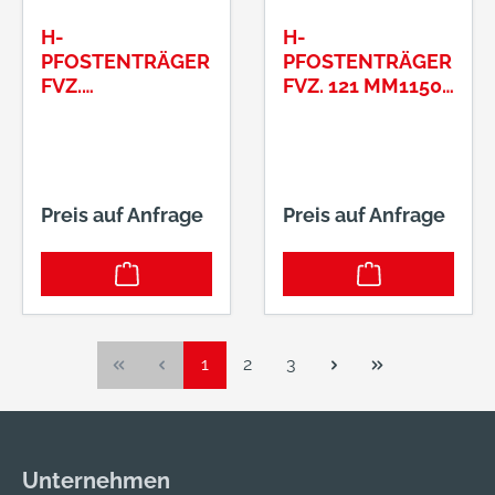
H-
H-
PFOSTENTRÄGER
PFOSTENTRÄGER
FVZ.
FVZ. 121 MM1150
100MM800X80X8
MM X100 MM
MMX400MM
X10MM
PFOSTENEINLASS
Preis auf Anfrage
Preis auf Anfrage
Seite
Seite
Seite
1
2
3
Unternehmen