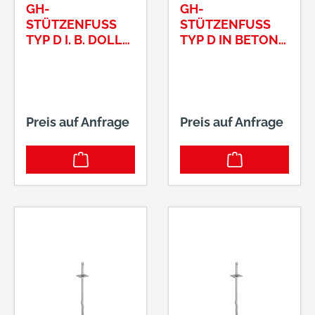
GH-
GH-
STÜTZENFUSS T
STÜTZENFUSS T
YP D I. B. DOLLE R
YP D IN BETON 2
IFFEL 24X374 TP: 1
4X120MM, D
00X100X6,0
OLLE 4
8,3X500MM
Preis auf Anfrage
Preis auf Anfrage