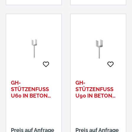
GH-
GH-
STÜTZENFUSS U
STÜTZENFUSS U
60 IN BETON L
90 IN BETON 1
W 140 MM R
00MM DOLLE 2
IFFEL 20X250
0X250MM
Preis auf Anfrage
Preis auf Anfrage