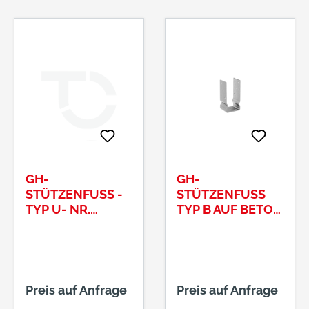
GH-
GH-
STÜTZENFUSS -T
STÜTZENFUSS T
YP U- NR. 1
YP B AUF BETON 1
9802219 140 MM D
00 MM MIT W
= 48,3 X 70
ULST
Preis auf Anfrage
Preis auf Anfrage