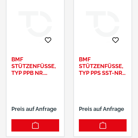
BMF
BMF
STÜTZENFÜSSE, T
STÜTZENFÜSSE, T
YP PPB NR. P
YP PPS SST-NR. P
PB80G-B 80 X 2
PS80G-B
08 X 140 MM
Preis auf Anfrage
Preis auf Anfrage