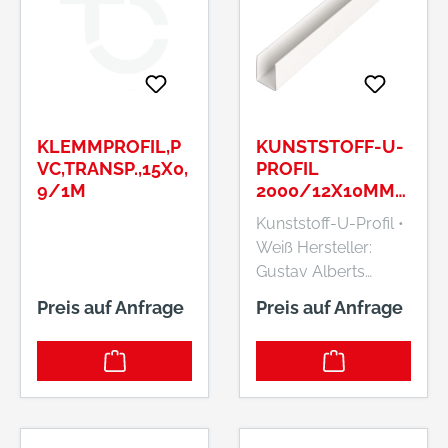
KLEMMPROFIL,P
KUNSTSTOFF-U-
VC,TRANSP.,15X0,
PROFIL
9/1M
2000/12X10MM
WEISS GAH A
Kunststoff-U-Profil •
LBERTS
Weiß Hersteller:
Gustav Alberts
GmbH & Co. KG,
Preis auf Anfrage
Preis auf Anfrage
Blumenthal 2, 58849
Herscheid, DE,
+4923579070,
info@gah.de