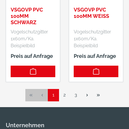
VSGOVP PVC
VSGOVP PVC
100MM
100MM WEISS
SCHWARZ
Vogelschutzgitter
Vogelschutzgitter
1x60m/Ka.
1x60m/Ka.
Beispielbild
Beispielbild
Preis auf Anfrage
Preis auf Anfrage
Seite
Seite
Seite
1
2
3
Unternehmen