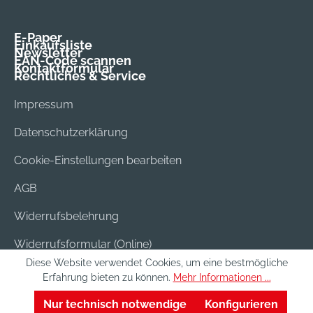
E-Paper
Einkaufsliste
Newsletter
EAN-Code scannen
Kontaktformular
Rechtliches & Service
Impressum
Datenschutzerklärung
Cookie-Einstellungen bearbeiten
AGB
Widerrufsbelehrung
Widerrufsformular (Online)
Diese Website verwendet Cookies, um eine bestmögliche
Versand & Bezahlung
Erfahrung bieten zu können.
Mehr Informationen ...
Batterieentsorgung
Nur technisch notwendige
Konfigurieren