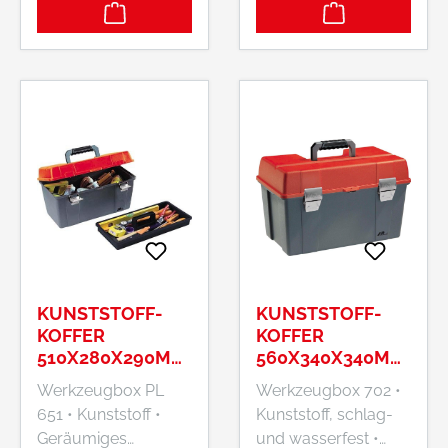
jeden Hammertyp
Gummi •
Hersteller: Plano
Klappschließe
GmbH, Ernst-Befort-
Lieferung: Ohne
Strasse 12, 35578
Inhalt. Hersteller:
Wetzlar, DE, +49
Plano GmbH, Ernst-
6441 97650,
Befort-Strasse 12,
shop@plano-em.de
35578 Wetzlar, DE,
+49 6441 97650,
shop@plano-em.de
KUNSTSTOFF-
KUNSTSTOFF-
KOFFER
KOFFER
510X280X290MM
560X340X340MM
PLANO
PLANO
Werkzeugbox PL
Werkzeugbox 702 •
651 • Kunststoff •
Kunststoff, schlag-
Geräumiges
und wasserfest •