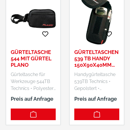
Wetzlar, DE, +49
shop@plano-em.de
6441 97650,
shop@plano-em.de
GÜRTELTASCHE
GÜRTELTASCHEN
544 MIT GÜRTEL
539 TB HANDY
PLANO
150X90X40MM
PLANO
Gürteltasche für
Handygürteltasche
Werkzeuge 544TB
539TB Technics •
Technics • Polyester
Gepolstert •
• Mit Tragegriff und
Metallclip für jeden
Preis auf Anfrage
Preis auf Anfrage
verstellbarem Gürtel
Gürteltyp Lieferung:
von 90 bis 140 cm •
Ohne Inhalt.
Ausgestattet mit 1
Hersteller: Plano
großem Innenfach
GmbH, Ernst-Befort-