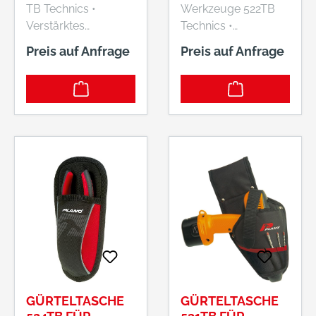
TB Technics •
Werkzeuge 522TB
PLANO
Verstärktes
Technics •
Polyester • Gürtel
Verstärktes
Preis auf Anfrage
Preis auf Anfrage
mit
Polyester • Mit
Kunststoffschnellver
breitem
schluss, verstellbar •
Klettverschluss,
Zur Aufnahme von
Gürtelschlaufe und -
Gürteltaschen mit
clip • 3
passender
Einstecktaschen und
Gürtelschlaufe
1 Karabinerhaken
Hersteller: Plano
Lieferung: Ohne
GmbH, Ernst-Befort-
Inhalt. Hersteller:
Strasse 12, 35578
Plano GmbH, Ernst-
Wetzlar, DE, +49
Befort-Strasse 12,
6441 97650,
35578 Wetzlar, DE,
shop@plano-em.de
+49 6441 97650,
shop@plano-em.de
GÜRTELTASCHE
GÜRTELTASCHE