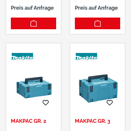
Bodenteil mit
Großes Fach für
Preis auf Anfrage
Preis auf Anfrage
herausnehmbarem
Werkzeugmaschine
Kleinteilefach •
n und Einsatz für
Kunststoffgriff mit
Kleinteile •
rutschfestem
Kunststoffgriff mit
Gummi • 2
rutschfestem
Klappschließen •
Gummi • 2
Kunststofflasche zur
Klappschließen •
Anbringung eines
Kunststofflasche zur
Vorhängeschlosses
Anbringung eines
Lieferung: Ohne
Vorhängeschlosses
Inhalt. Hersteller:
Hersteller: Plano
Plano GmbH, Ernst-
GmbH, Ernst-Befort-
Befort-Strasse 12,
Strasse 12, 35578
35578 Wetzlar, DE,
Wetzlar, DE, +49
+49 6441 97650,
6441 97650,
shop@plano-em.de
shop@plano-em.de
MAKPAC GR. 2
MAKPAC GR. 3