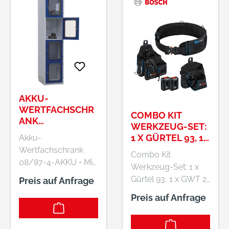
AKKU-
WERTFACHSCHR
COMBO KIT
ANK
WERKZEUG-SET:
1850X415X500/5
1 X GÜRTEL 93, 1
Akku-
40 MM HXBXT
X GWT 2, 1 X GWT
Wertfachschrank
Combo Kit
4, 2 X PROCLICK
08/87-4-AKKU • Mit
Werkzeug-Set: 1 x
HOLDER
4 geräumigen
Gürtel 93, 1 x GWT 2,
Preis auf Anfrage
Abteilen 480 x 385 x
1 x GWT 4, 2 x
Preis auf Anfrage
445 (B x T x H) mm •
ProClick Holder.
Jedes Fach mit
ProClick
Industriesteckdose
Werkzeuggürtel-Set