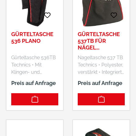
35578 Wetzlar, DE,
+49 6441 97650,
shop@plano-em.de
GÜRTELTASCHE
GÜRTELTASCHE
536 PLANO
537TB FÜR
NÄGEL
250X190X40MM
Gürteltasche 536TB
Nageltasche 537 TB
PLANO
Technics • Mit
Technics • Polyester,
Klingen- und
verstärkt • Integrierte
Kugelschreiberbehal
Gürtelschlaufe • Mit
Preis auf Anfrage
Preis auf Anfrage
ter • Metallclip für
einem großen Fach
jeden Gürteltyp
Lieferung: Ohne
geeignet Lieferung:
Inhalt. Hersteller:
Ohne Inhalt.
Plano GmbH, Ernst-
Hersteller: Plano
Befort-Strasse 12,
GmbH, Ernst-Befort-
35578 Wetzlar, DE,
Strasse 12, 35578
+49 6441 97650,