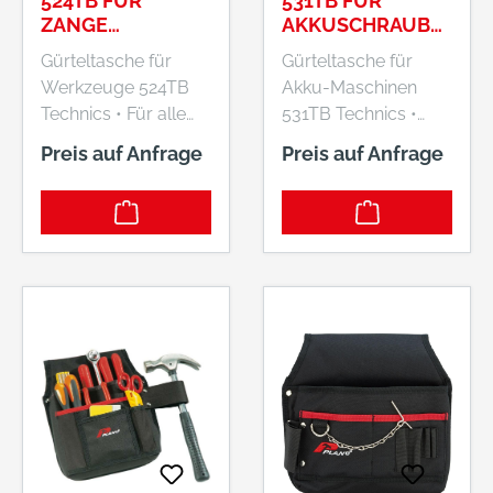
524TB FÜR
531TB FÜR
ZANGE
AKKUSCHRAUBE
220X100X40MM
R 260X250X23MM
Gürteltasche für
Gürteltasche für
PLANO
PLANO
Werkzeuge 524TB
Akku-Maschinen
Technics • Für alle
531TB Technics •
gängigen Zangen,
Verstärktes
Preis auf Anfrage
Preis auf Anfrage
Messer und Scheren
Polyester • Mit
• Metallclip für jeden
integrierter
Gürteltyp Lieferung:
Gürtelschlaufe • 1
Ohne Inhalt.
große und 4 kleine
Hersteller: Plano
Einstecktaschen
GmbH, Ernst-Befort-
Lieferung: Ohne
Strasse 12, 35578
Inhalt. Hersteller:
Wetzlar, DE, +49
Plano GmbH, Ernst-
6441 97650,
Befort-Strasse 12,
shop@plano-em.de
35578 Wetzlar, DE,
+49 6441 97650,
shop@plano-em.de