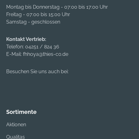
mtdeurope@mtdpro
Trage • Große,
Montag bis Donnerstag - 07:00 bis 17:00 Uhr
ducts.com
rostfreie Schließen •
Freitag - 07:00 bis 15:00 Uhr
Mit Vorhängeschloss
Samstag - geschlossen
verschließbar.
Hersteller: Stanley
Kontakt Vertrieb:
Black & Decker
Telefon:
04251 / 824 36
Outdoor GmbH,
E-Mail:
fhhoya@thies-co.de
Wiesenstraße 9,
66129 Saarbrücken,
Besuchen Sie uns auch bei:
DE, +496805790,
mtdeurope@mtdpro
ducts.com
Sortimente
Aktionen
Qualitas