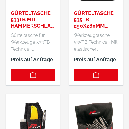
GÜRTELTASCHE
GÜRTELTASCHE
533TB MIT
535TB
HAMMERSCHLAU
290X280MM
FE
PLANO
Gürteltasche für
Werkzeugtasche
290X250X30MM
Werkzeuge 533TB
535TB Technics • Mit
PLANO
Technics •
elastischer
Verstärktes
Werkzeugöse,
Preis auf Anfrage
Preis auf Anfrage
Polyester • Mit
Klebebandkette und
integrierter
zahlreichen Innen-
Gürtelschlaufe •
und Außentaschen
Verschiedene
Hersteller: Plano
Einsteckfächer und 1
GmbH, Ernst-Befort-
Hammerschlaufe
Strasse 12, 35578
Lieferung: Ohne
Wetzlar, DE, +49
Inhalt. Hersteller:
6441 97650,
Plano GmbH, Ernst-
shop@plano-em.de
Befort-Strasse 12,