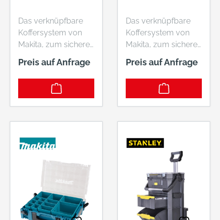
Das verknüpfbare
Das verknüpfbare
Koffersystem von
Koffersystem von
Makita, zum sicheren
Makita, zum sicheren
Transport von
Transport von
Preis auf Anfrage
Preis auf Anfrage
Maschinen und
Maschinen und
Zubehör.
Zubehör.