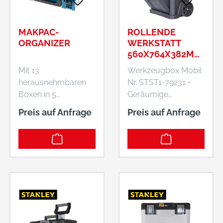
MAKPAC-
ROLLENDE
ORGANIZER
WERKSTATT
560X764X382MM
2 IN 1 STANLEY
Mit 13
Werkzeugbox Mobil
herausnehmbaren
Nr. STST1-79231 •
Boxen in 5
Geräumige
verschiedenen
Staufächer •
Preis auf Anfrage
Preis auf Anfrage
Größen können Sie
Kugelgelagerter
die Organisation aller
Schublade •
Einsätze und
Teleskopgriff • Große
Kleinteile Ihren
Räder •
Bedürfnissen
Durchgehende
anpassen
Metallscharniere •
Verschließbar mit
Vorhängeschloss •
Abnehmbare