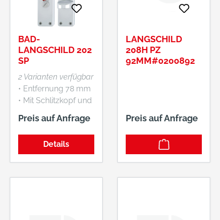
BAD-
LANGSCHILD
LANGSCHILD 202
208H PZ
SP
92MM#0200892
2 Varianten verfügbar
• Entfernung 78 mm
• Mit Schlitzkopf und
Riegelolive • Schilder
Preis auf Anfrage
Preis auf Anfrage
sichtbar verschraubt
Details