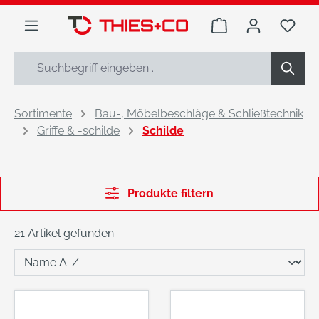
alt springen
Warenkorb enthäl
Du h
Sortimente
Bau-, Möbelbeschläge & Schließtechnik
Griffe & -schilde
Schilde
Produkte filtern
21 Artikel gefunden