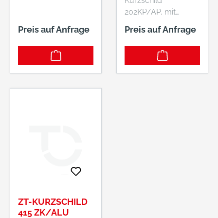
Kurzschild
202KP/AP, mit
Anschlagplatte •
Preis auf Anfrage
Preis auf Anfrage
Schilder sichtbar
verschraubt (mit
Anschlagplatte) Bitte
beachten Sie die
abweichenden VE 1
Paar bzw. 50 Paar.
Hersteller: HOPPE
AG, Am Plausdorfer
Tor 13, 35260
Stadtallendorf, DE,
+4964289320,
info@hoppe.com
ZT-KURZSCHILD
415 ZK/ALU