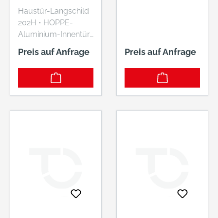
67M67MM
Haustür-Langschild
SCHRAUBLOCHA
202H • HOPPE-
BSTAND,
Aluminium-Innentür-
160X30X10MM
(Haustür)-Langschild
Preis auf Anfrage
Preis auf Anfrage
• Schilder sichtbar
verschraubt
Hersteller: HOPPE
AG, Am Plausdorfer
Tor 13, 35260
Stadtallendorf, DE,
+4964289320,
info@hoppe.com