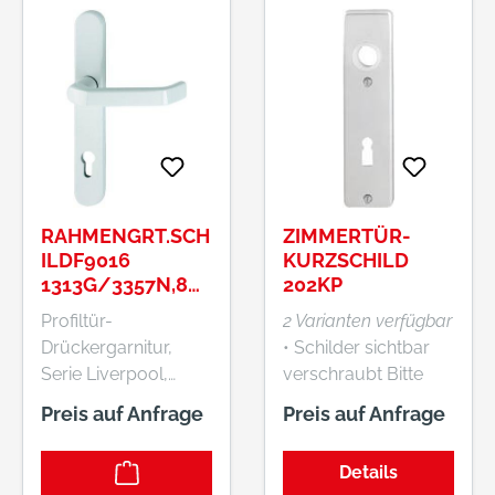
RAHMENGRT.SCH
ZIMMERTÜR-
ILDF9016
KURZSCHILD
1313G/3357N,8/
202KP
92PZ
Profiltür-
2 Varianten verfügbar
Drückergarnitur,
• Schilder sichtbar
Serie Liverpool,
verschraubt Bitte
1313G/3357N •
beachten Sie die
Preis auf Anfrage
Preis auf Anfrage
HOPPE-Aluminium-
abweichenden VE 1
Profiltür-Langschild-
Paar bzw. 50 Paar.
Details
Garnitur (Türgriff-