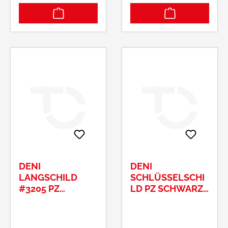
DENI
DENI
LANGSCHILD
SCHLÜSSELSCHI
#3205 PZ
LD PZ SCHWARZ
72MM#32050722
#3326#33260002
20
20