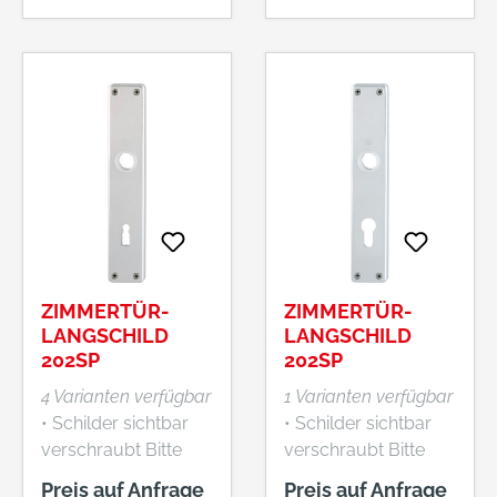
Garnitur) • Serie
Liverpool • Türgriffe
fest/drehbar
gelagert mit
Rückholfeder •
HOPPE-
Profilvollstift-
Verbindung •
Schilder mit
Stütznocken •
Befestigung:
verdeckt, Kunststoff-
ZIMMERTÜR-
ZIMMERTÜR-
Dübel (Schrauben
LANGSCHILD
LANGSCHILD
für Kunststoff-Dübel,
202SP
202SP
Blindsteck- muttern
4 Varianten verfügbar
1 Varianten verfügbar
für Aluminiumtüren
• Schilder sichtbar
• Schilder sichtbar
oder Spreiznocken
verschraubt Bitte
verschraubt Bitte
für Kunststofftüren
beachten Sie die
beachten Sie die
Preis auf Anfrage
Preis auf Anfrage
separat bestellen