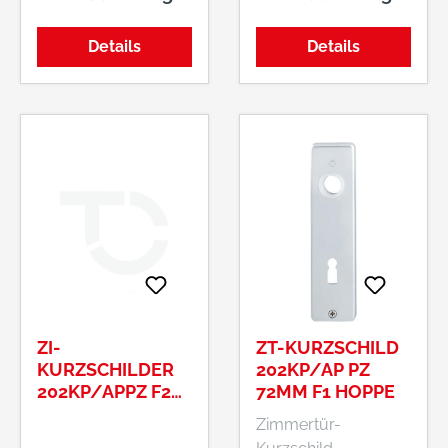
abweichenden VE 1
abweichenden VE 1
Hersteller: HOPPE
Paar bzw. 50 Paar.
Paar bzw. 50 Paar.
AG, Am Plausdorfer
Details
Details
Tor 13, 35260
Stadtallendorf, DE,
+4964289320,
info@hoppe.com
ZI-
ZT-KURZSCHILD
KURZSCHILDER
202KP/AP PZ
202KP/APPZ F2
72MM F1 HOPPE
72MM
Zimmertür-