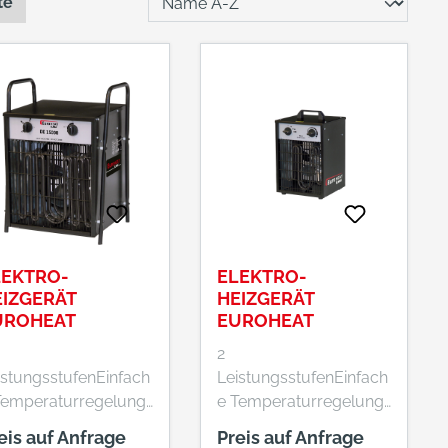
te
LEKTRO-
ELEKTRO-
EIZGERÄT
HEIZGERÄT
UROHEAT
EUROHEAT
2
istungsstufenEinfach
LeistungsstufenEinfach
Temperaturregelung
e Temperaturregelung
ufenlos
stufenlos
eis auf Anfrage
Preis auf Anfrage