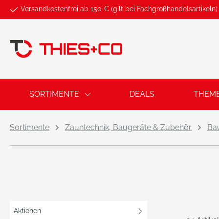
Versandkostenfrei ab 150 € (gilt bei Fachgroßhandelsartikeln)
springen
Zur Hauptnavigation springen
SORTIMENTE
DEALS
THEM
Sortimente
Zauntechnik, Baugeräte & Zubehör
Bau
Aktionen