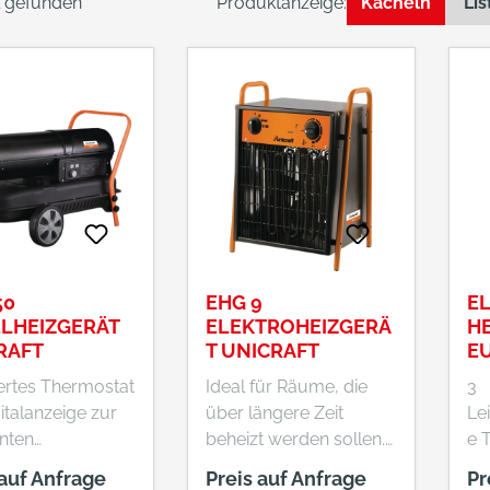
el gefunden
Produktanzeige:
Kacheln
Lis
50
EHG 9
E
ELHEIZGERÄT
ELEKTROHEIZGERÄ
H
RAFT
T UNICRAFT
E
iertes Thermostat
Ideal für Räume, die
3
italanzeige zur
über längere Zeit
Le
nten
beheizt werden sollen.
e 
aturregelung.
Ausgestattet mit
st
 auf Anfrage
Preis auf Anfrage
Pr