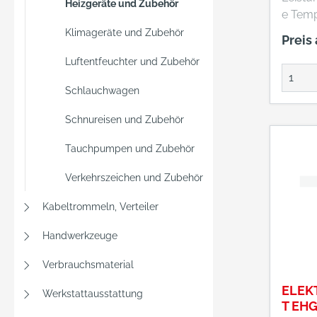
Heizgeräte und Zubehör
e Tem
stufen
Klimageräte und Zubehör
Preis
einste
Luftentfeuchter und Zubehör
sschut
langle
Schlauchwagen
Rohre
Schnureisen und Zubehör
Tauchpumpen und Zubehör
Verkehrszeichen und Zubehör
Kabeltrommeln, Verteiler
Handwerkzeuge
Verbrauchsmaterial
ELEK
Werkstattausstattung
T EHG