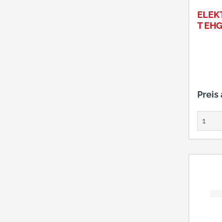
ELEK
T EHG
Preis