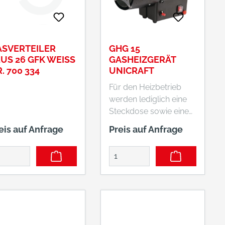
rmeiden ist für
vermeiden ist für
sreichende
ausreichende
lüftung zu sorgen!
Belüftung zu sorgen!
ASVERTEILER
GHG 15
US 26 GFK WEISS N
GASHEIZGERÄT
 700 334
UNICRAFT
Für den Heizbetrieb
werden lediglich eine
Steckdose sowie eine
Propangasflasche
eis auf Anfrage
Preis auf Anfrage
benötigt. Dank der
hohen Heizleistung
erfolgt die Erwärmung
von Räumen
besonders schnell. Das
Gerät verfügt über ein
robustes
Metallgehäuse. Ein