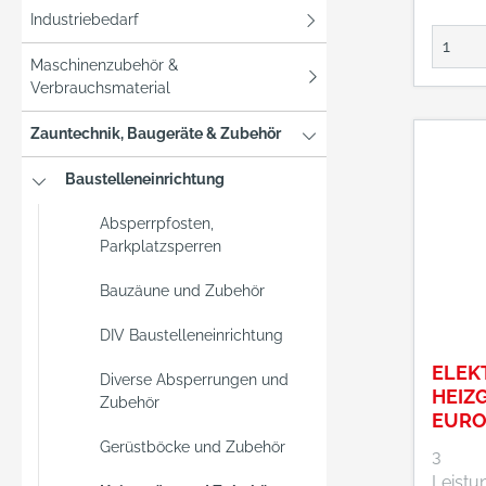
Nicht f
Industriebedarf
gesch
Räumen
Maschinenzubehör &
Ausges
Verbrauchsmaterial
hochw
Edelst
Zauntechnik, Baugeräte & Zubehör
Einfa
Baustelleneinrichtung
dank a
elektr
Absperrpfosten,
Zündung. Integ
Parkplatzsperren
Brenns
Tankanzei
Bauzäune und Zubehör
Produkt
DIV Baustelleneinrichtung
Primär
vorges
ELEK
Diverse Absperrungen und
HEIZ
Zubehör
EURO
Gerüstböcke und Zubehör
3
Leistu