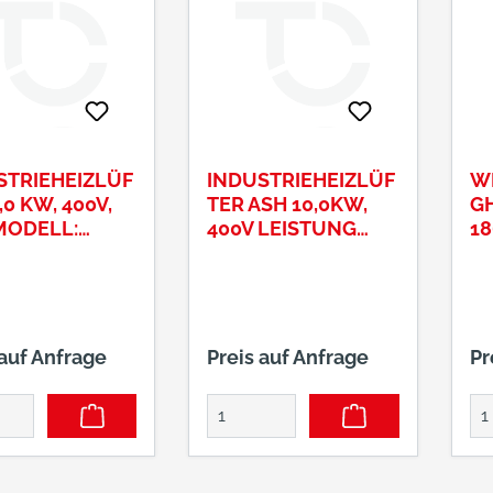
STRIEHEIZLÜF
INDUSTRIEHEIZLÜF
W
,0 KW, 400V,
TER ASH 10,0KW,
GH
 MODELL:
400V LEISTUNG
18
3-90 LEISTUNG
SCHALTBAR
LTBAR:
LUFTLEISTUNG:
/9000 WATT
1063 M³/H
 auf Anfrage
Preis auf Anfrage
Pr