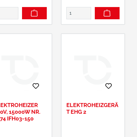
nstellbarÜberhitzung
einstellbarÜberhitzung
chutzHochwertige,
sschutzHochwertige,
nglebige Edelstahl-
langlebige Edelstahl-
hrelemente
Rohrelemente
LEKTROHEIZER
ELEKTROHEIZGERÄ
0V, 15000W NR.
T EHG 2
74 IFH03-150