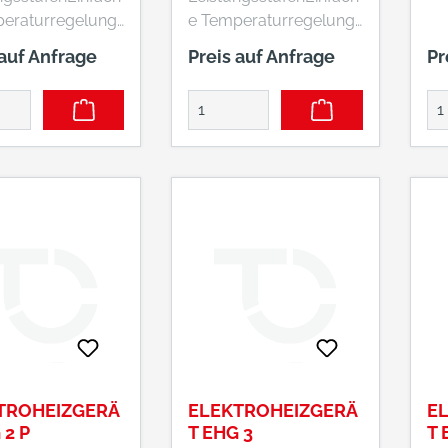
peraturregelung
e Temperaturregelung
los
stufenlos
 auf Anfrage
Preis auf Anfrage
Pr
llbarÜberhitzung
einstellbarÜberhitzung
zHochwertige,
sschutzHochwertige,
bige Edelstahl-
langlebige Edelstahl-
lemente
Rohrelemente
TROHEIZGERÄ
ELEKTROHEIZGERÄ
E
 2 P
T EHG 3
T 