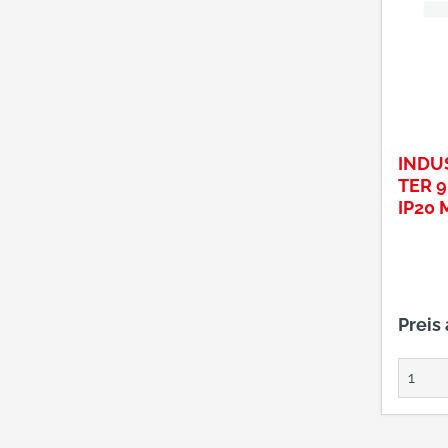
INDU
TER 9
IP20
IFH0
SCHA
4500
Preis