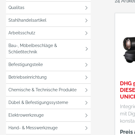
24 Artik
Qualitas
Stahlhandelsartikel
Arbeitsschutz
Bau-, Möbelbeschläge &
Schließtechnik
Befestigungsteile
Betriebseinrichtung
DHG 
DIES
Chemische & Technische Produkte
UNIC
Dübel & Befestigungssysteme
Integr
mit Dig
Elektrowerkzeuge
konsta
Hand- & Messwerkzeuge
Temper
Preis