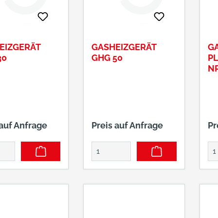
vermeiden ist für
ve
ausreichende
au
Belüftung zu sorgen!
Be
EIZGERÄT
GASHEIZGERÄT
G
30
GHG 50
PL
R.
 auf Anfrage
Preis auf Anfrage
Pr