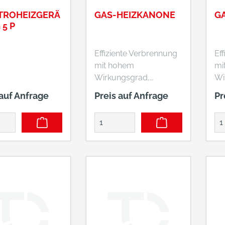
TROHEIZGERÄ
GAS-HEIZKANONE
G
 5 P
Effiziente Verbrennung
Ef
mit hohem
mi
Wirkungsgrad,
Wi
geruchlos, keine
ge
 auf Anfrage
Preis auf Anfrage
Pr
RauchentwicklungSich
Ra
erheitsabschaltung bei
er
Gas-/Flammen-/Ventil
Ga
atorausfall und
at
ÜberhitzungStufenlose
Üb
TemperaturregelungBr
Te
ennkammer aus
en
EdelstahlManuelle
Ed
ZündungSerienmäßig
Zü
mit GasdruckreglerUm
mi
Sauerstoffmangel zu
Sa