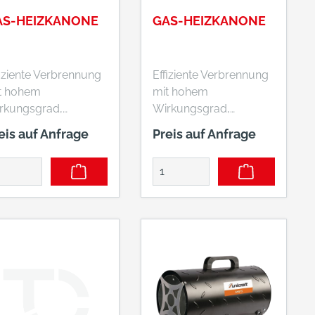
AS-HEIZKANONE
GAS-HEIZKANONE
fiziente Verbrennung
Effiziente Verbrennung
t hohem
mit hohem
rkungsgrad,
Wirkungsgrad,
ruchlos, keine
geruchlos, keine
eis auf Anfrage
Preis auf Anfrage
uchentwicklungSich
RauchentwicklungSich
heitsabschaltung bei
erheitsabschaltung bei
s-/Flammen-/Ventil
Gas-/Flammen-/Ventil
orausfall und
atorausfall und
erhitzungStufenlose
ÜberhitzungStufenlose
mperaturregelungBr
TemperaturregelungBr
nkammer aus
ennkammer aus
elstahlManuelle
EdelstahlManuelle
ndungSerienmäßig
ZündungSerienmäßig
t GasdruckreglerUm
mit GasdruckreglerUm
uerstoffmangel zu
Sauerstoffmangel zu