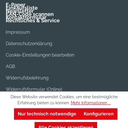
E-Paper
Einkaufsliste
Newsletter
EAN-Code scannen
Kontaktformular
Rechtliches & Service
Impressum
Datenschutzerklärung
Cookie-Einstellungen bearbeiten
AGB
Widerrufsbelehrung
Widerrufsformular (Online)
Diese Website verwendet Cookies, um eine bestmögliche
Versand & Bezahlung
Erfahrung bieten zu können.
Mehr Informationen ...
Batterieentsorgung
Nur technisch notwendige
Konfigurieren
Alle Cookies akzeptieren