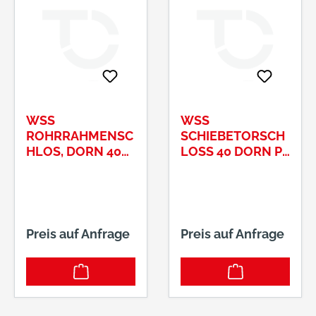
Nuss: 8-mm-
Vierkant Hinweis: Bei
Entfernung 72 mm
mit Riegel. Bei
Entfernung 92 mm
ohne Rigel.
WSS
WSS
ROHRRAHMENSC
SCHIEBETORSCH
HLOS, DORN 40
LOSS 40 DORN PZ
MM,ENTF.92 MM,
VA.#01.600.4000.
NUSS 8 MM, DIN
426
RECHTS
Preis auf Anfrage
Preis auf Anfrage