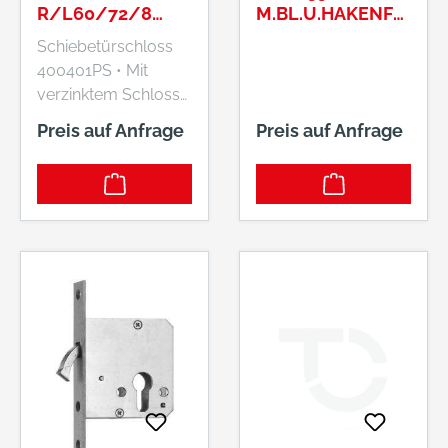
R/L60/72/8
M.BL.U.HAKENFA
F.ROHR 40MM
LLE
Schiebetürschloss
400401PS • Mit
verzinktem Schloss
und mit Hakenfalle •
Preis auf Anfrage
Preis auf Anfrage
Links und rechts
verwendbar • Stulp:
verzinkt •
Drückernussvierkant:
8 mm • PZ-
vorgerichtet
Hersteller: Bever &
Klophaus GmbH,
Rheinische Straße
43, 58332 Schwelm,
DE, +49233680590,
info@bever-
klophaus.de