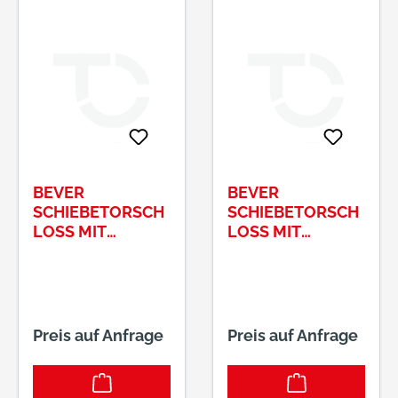
BEVER
BEVER
SCHIEBETORSCH
SCHIEBETORSCH
LOSS MIT
LOSS MIT
HAKENFALLE(KO
HAKENFALLE(KO
MPLETT) DORN:
MPLETT) DORN:
60MM,
60MM,
ROHRSTÄRKE:
ROHRSTÄRKE:
50MM
60MM
Preis auf Anfrage
Preis auf Anfrage