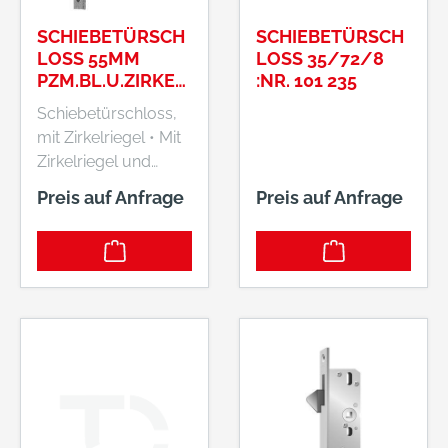
SCHIEBETÜRSCH
SCHIEBETÜRSCH
LOSS 55MM
LOSS 35/72/8 :
PZM.BL.U.ZIRKEL
NR. 101 235
RIEGEL
Schiebetürschloss,
mit Zirkelriegel • Mit
Zirkelriegel und
Schließblech •
Preis auf Anfrage
Preis auf Anfrage
Dornmaß: 55 mm •
Stulp: 20 x 150 mm,
kantig, silberfarbig
lackiert Hersteller:
Bever & Klophaus
GmbH, Rheinische
Straße 43, 58332
Schwelm, DE,
+49233680590,
info@bever-