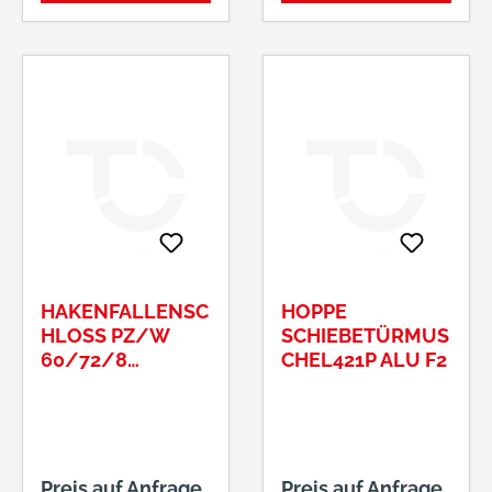
HAKENFALLENSC
HOPPE
HLOSS PZ/W
SCHIEBETÜRMUS
60/72/8
CHEL421P ALU F2
KASKASTEN 30
MM, STULP 24 X
167 MM
Preis auf Anfrage
Preis auf Anfrage