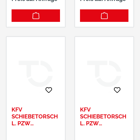
KFV
KFV
SCHIEBETORSCH
SCHIEBETORSCH
L. PZW
L. PZW
35/92/8/24NR.1
40/92/8/24NR.1
625 #3336035
625 #3441485