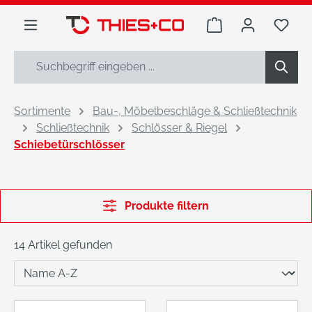
alt springen
Warenkorb enthäl
Du h
Sortimente
Bau-, Möbelbeschläge & Schließtechnik
Schließtechnik
Schlösser & Riegel
Schiebetürschlösser
Produkte filtern
14 Artikel gefunden