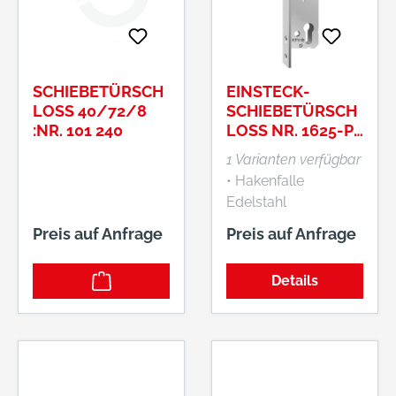
klophaus.de
SCHIEBETÜRSCH
EINSTECK-
LOSS 40/72/8 :
SCHIEBETÜRSCH
NR. 101 240
LOSS NR. 1625-PZ
UND PZW,MIT
1 Varianten verfügbar
HAKENFALLE,
• Hakenfalle
FÜR
Edelstahl
ROHRRAHMENTÜ
glanzvernickelt •
REN
Preis auf Anfrage
Preis auf Anfrage
Kasten verzinkt •
Ohne
Details
Führungsbolzen •
Für Profilzylinder
vorgerichtet • DIN
rechts/links
verwendbar • Stulp
24 x 245 mm, kantig •