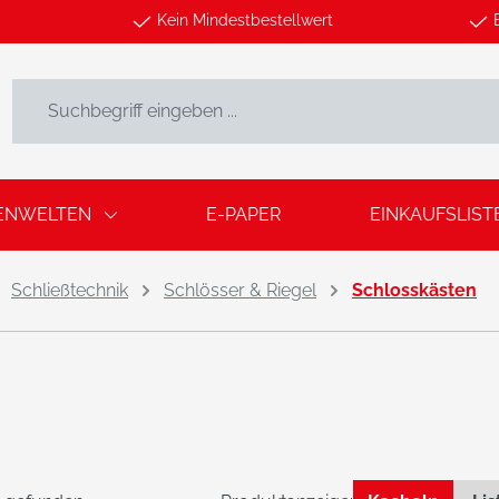
Kein Mindestbestellwert
ENWELTEN
E-PAPER
EINKAUFSLIST
Schließtechnik
Schlösser & Riegel
Schlosskästen