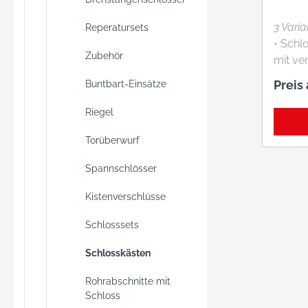
3 Vari
Reperatursets
• Schl
Zubehör
mit ve
• Mit 
Preis
Buntbart-Einsätze
Schrau
Links/
Riegel
verwendb
Torüberwurf
Lochung • Mit W
• 1-tourig • Schl
Spannschlösser
vorste
Vierka
Kistenverschlüsse
Schlosssets
Schlosskästen
Rohrabschnitte mit
Schloss