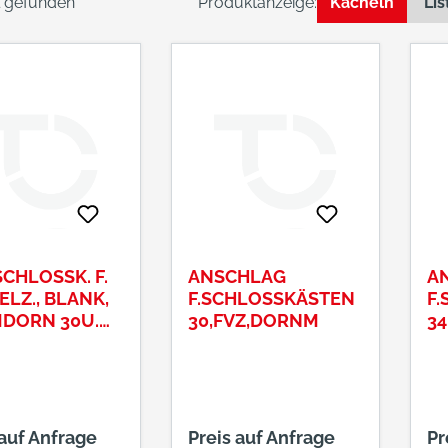
el gefunden
Produktanzeige:
Kacheln
Lis
CHLOSSK. F.
ANSCHLAG
A
LZ., BLANK,
F.SCHLOSSKÄSTEN
F
DORN 30U.
30,FVZ,DORNM
3
, ENTF 72MM,
 8MM
 auf Anfrage
Preis auf Anfrage
Pr