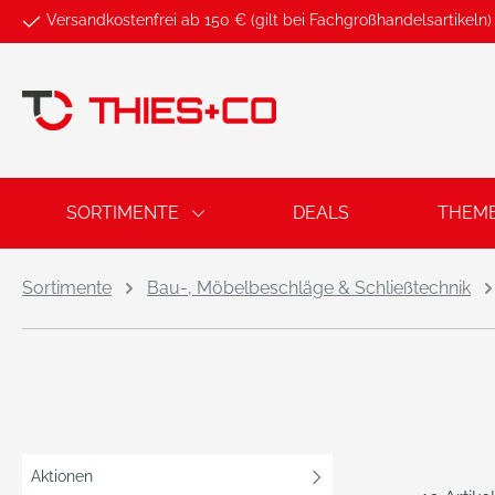
Versandkostenfrei ab 150 € (gilt bei Fachgroßhandelsartikeln)
springen
Zur Hauptnavigation springen
SORTIMENTE
DEALS
THEM
Sortimente
Bau-, Möbelbeschläge & Schließtechnik
Aktionen