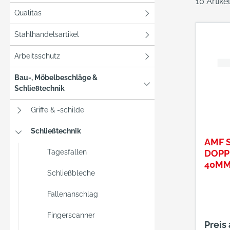
10 Artik
Qualitas
Stahlhandelsartikel
Arbeitsschutz
Bau-, Möbelbeschläge &
Schließtechnik
Griffe & -schilde
Schließtechnik
AMF S
Tagesfallen
DOPPE
40MM
Schließbleche
60MM
NUSS
Fallenanschlag
Fingerscanner
Preis