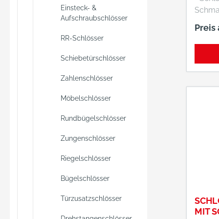
Einsteck- &
Schmal • Z
Aufschraubschlösser
Anschwei
Preis
verzin
RR-Schlösser
Links/
verwendb
Schiebetürschlösser
gelocht • Mit Wechs
Zahlenschlösser
Inklusi
Drücke
Möbelschlösser
• 1-tourig • Nu
• Fall
Rundbügelschlösser
mm • Riegel
Zungenschlösser
vorst
Riegelschlösser
Bügelschlösser
Türzusatzschlösser
SCHL
MIT 
Drehstangenschlösser