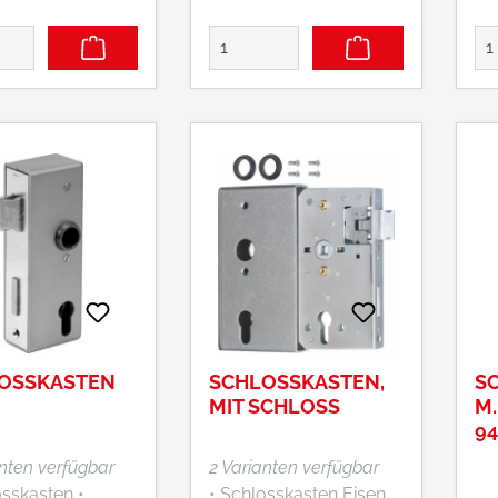
OSSKASTEN
SCHLOSSKASTEN,
S
MIT SCHLOSS
M.
9
S
anten verfügbar
2 Varianten verfügbar
sskasten •
• Schlosskasten Eisen