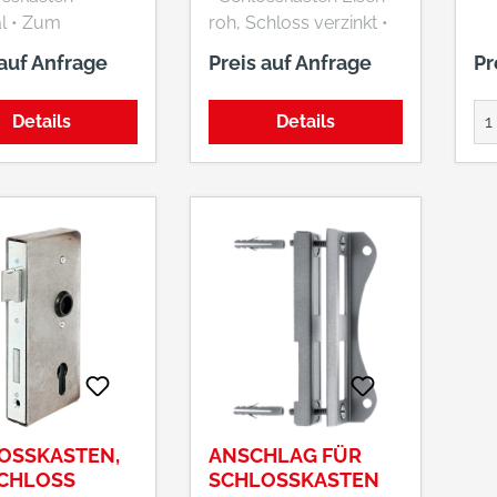
um
roh, Schloss verzinkt •
ßen • Mit
Mit versenkten
 auf Anfrage
Preis auf Anfrage
Pr
ktem Schloss •
Schraublöchern •
rechts
Links/rechts
Details
Details
ar • PZ-
verwendbar • PZ-
el •
Lochung • Mit Wechsel
ve 2
• 2-tourig mit
rrosetten 18 mm
Schmiernippel •
ss 8 mm
Schlossfalle
e vorstehend 2
vorstehend: 5 mm •
Vierkant 8 mm
ehend 3 mm
OSSKASTEN,
ANSCHLAG FÜR
SCHLOSS
SCHLOSSKASTEN