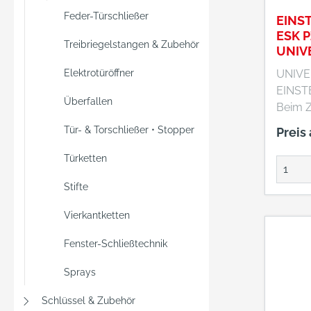
Feder-Türschließer
EINS
ESK P
Treibriegelstangen & Zubehör
UNIV
Elektrotüröffner
UNIVE
EINS
Überfallen
Beim Z
wird a
Tür- & Torschließer • Stopper
Preis
Falle b
Versch
Türketten
Türzyl
Stifte
Riegel
(zweito
Vierkantketten
Fenster-Schließtechnik
Sprays
Schlüssel & Zubehör