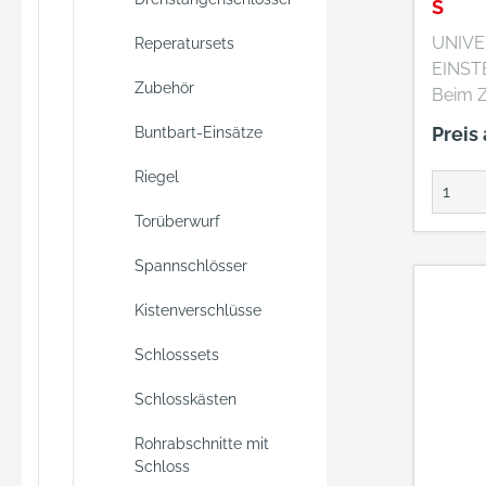
aufges
S
Aufsc
UNIVE
Reperatursets
ABUS A
EINS
schieß
Zubehör
Beim Z
Betäti
wird a
Preis
Buntbart-Einsätze
schieb
Falle b
innen. 
Versch
Riegel
der Au
WC- u
Türzyl
Torüberwurf
wird d
Buntba
ausge
erhältl
Spannschlösser
(eintou
Kistenverschlüsse
Schlosssets
Schlosskästen
Rohrabschnitte mit
Schloss