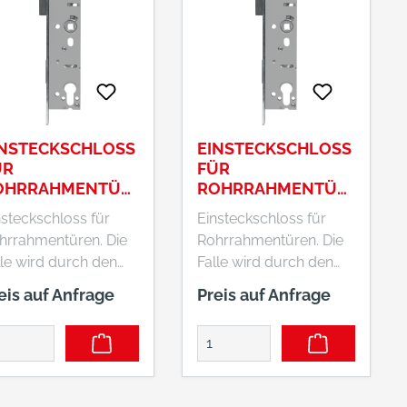
INSTECKSCHLOSS
EINSTECKSCHLOSS
ÜR
FÜR
OHRRAHMENTÜR
ROHRRAHMENTÜR
 ESR PZ LR Z 35
EN ESR PZ LR Z 35
nsteckschloss für
Einsteckschloss für
 24 EK
92 24 SB
hrrahmentüren. Die
Rohrrahmentüren. Die
lle wird durch den
Falle wird durch den
griff betätigt. Will
Türgriff betätigt. Will
eis auf Anfrage
Preis auf Anfrage
n die Tür
man die Tür
schließen, kann dies
abschließen, kann dies
rch Betätigung des
durch Betätigung des
rzylinders einfach
Türzylinders einfach
folgen.
erfolgen.