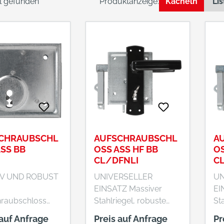
el gefunden
Produktanzeige:
Kacheln
Lis
CHRAUBSCHL
AUFSCHRAUBSCHL
A
ASS BB
OSS ASS HF BB
OS
CL/DFNLI
C
V UND ROBUST
UNIVERSELLER
UN
EINSATZ Massiver
EI
hraubschloss
Stahlriegel, robuste
St
 ist für den
Mechanik: Das
Me
 auf Anfrage
Preis auf Anfrage
Pr