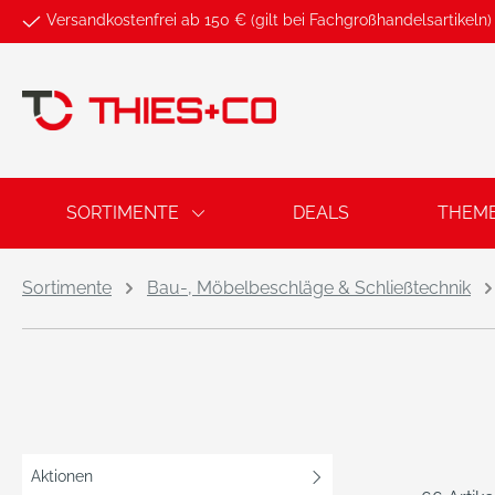
Versandkostenfrei ab 150 € (gilt bei Fachgroßhandelsartikeln)
springen
Zur Hauptnavigation springen
SORTIMENTE
DEALS
THEM
Sortimente
Bau-, Möbelbeschläge & Schließtechnik
Aktionen