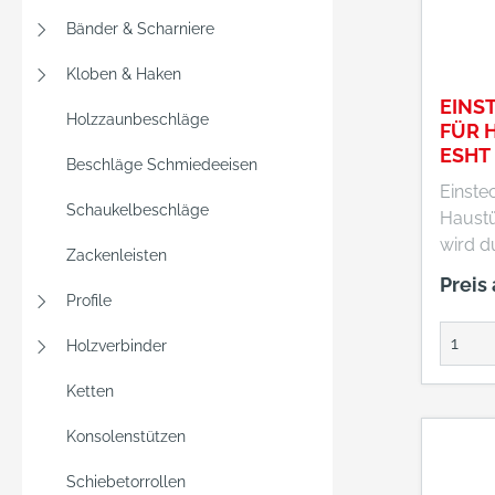
Bänder & Scharniere
Kloben & Haken
EINS
Holzzaunbeschläge
FÜR 
ESHT 
Beschläge Schmiedeeisen
20 EK
Einste
Schaukelbeschläge
Haustü
wird d
Zackenleisten
betätig
Preis
Tür ab
Profile
dies d
Holzverbinder
des Tü
einfac
Ketten
Stulpb
Färbun
Konsolenstützen
Schiebetorrollen