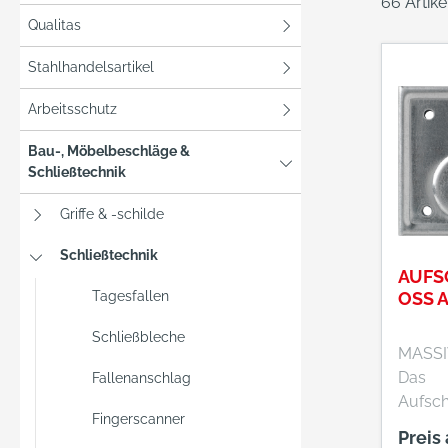
66 Artik
Qualitas
Stahlhandelsartikel
Arbeitsschutz
Bau-, Möbelbeschläge &
Schließtechnik
Griffe & -schilde
Schließtechnik
AUFS
Tagesfallen
OSS 
Schließbleche
MASSI
Das
Fallenanschlag
Aufsc
Fingerscanner
ASS PB
Preis