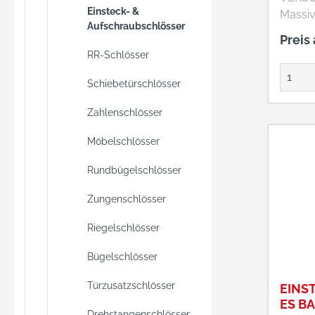
einem
Einsteck- &
Massiv
Buntba
Aufschraubschlösser
robust
Preis
das Sc
Aufsc
RR-Schlösser
entrieg
ASS HF
schlie
Schiebetürschlösser
Eindri
Zahlenschlösser
bietet
Einste
Möbelschlösser
vielsei
Einsat
Rundbügelschlösser
an. Ei
Zungenschlösser
diesem
sogen
Riegelschlösser
Aufsch
Diese 
Bügelschlösser
Innere
eingel
Türzusatzschlösser
EINS
auf ein
ES B
Drehstangenschlösser