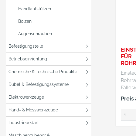
Handlaufstützen
Bolzen
Augenschrauben
Befestigungsteile
EINS
FÜR
Betriebseinrichtung
ROH
EN ES
Chemische & Technische Produkte
Einste
92 24
Rohrra
Dübel & Befestigungssysteme
Falle 
Türgrif
Elektrowerkzeuge
Preis
man di
abschl
Hand- & Messwerkzeuge
durch 
Industriebedarf
Türzyl
erfolg
Maschinenzubehör &