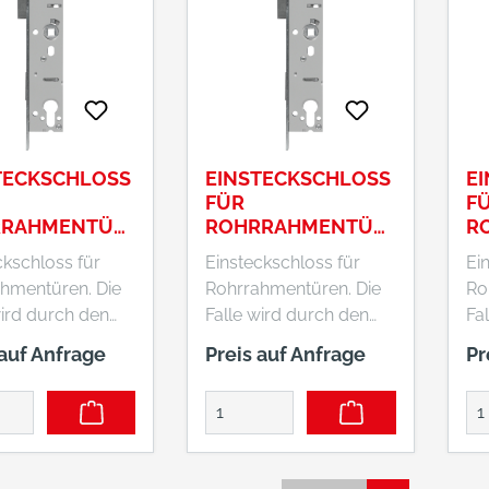
sowohl für DIN-rechte
als auch für DIN-linke
Türen ausgelegt.
TECKSCHLOSS
EINSTECKSCHLOSS
E
FÜR
F
RRAHMENTÜR
ROHRRAHMENTÜR
R
R PZ LR Z 30
EN ESR PZ LR Z 30
EN
ckschloss für
Einsteckschloss für
Ei
 EK
92 24 SB
92
hmentüren. Die
Rohrrahmentüren. Die
Ro
wird durch den
Falle wird durch den
Fa
f betätigt. Will
Türgriff betätigt. Will
Tür
 auf Anfrage
Preis auf Anfrage
Pr
e Tür
man die Tür
ma
ießen, kann dies
abschließen, kann dies
ab
Betätigung des
durch Betätigung des
du
inders einfach
Türzylinders einfach
Tü
en.
erfolgen.
er