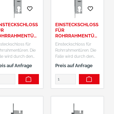
INSTECKSCHLOSS
EINSTECKSCHLOSS
ÜR
FÜR
OHRRAHMENTÜR
ROHRRAHMENTÜR
 ESR PZ LR Z 25
EN ESR PZ LR Z 25
nsteckschloss für
Einsteckschloss für
 24 EK
92 24 SB
hrrahmentüren. Die
Rohrrahmentüren. Die
lle wird durch den
Falle wird durch den
griff betätigt. Will
Türgriff betätigt. Will
eis auf Anfrage
Preis auf Anfrage
n die Tür
man die Tür
schließen, kann dies
abschließen, kann dies
rch Betätigung des
durch Betätigung des
rzylinders einfach
Türzylinders einfach
folgen.
erfolgen.