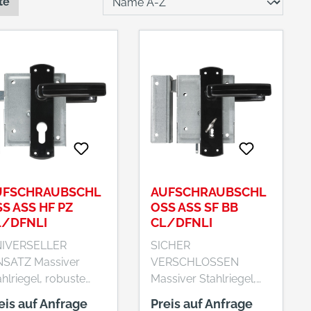
te
UFSCHRAUBSCHL
AUFSCHRAUBSCHL
S ASS HF PZ
OSS ASS SF BB
L/DFNLI
CL/DFNLI
IVERSELLER
SICHER
NSATZ Massiver
VERSCHLOSSEN
ahlriegel, robuste
Massiver Stahlriegel,
chanik: Das
robuste Mechanik: Das
eis auf Anfrage
Preis auf Anfrage