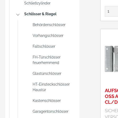
Einsat
Schließzylinder
Buntba
vorges
Schlösser & Riegel
montie
Behördenschlösser
und Ih
bietet
Vorhangschlösser
Einste
vielsei
Faltschlösser
Einsat
an. Di
FH-Türschlösser
feuerhemmend
diesem
sogen
Glastürschlösser
Aufsch
Diese 
HT-Einsteckschlösser
Innere
Haustür
AUFS
eingel
OSS A
Kastenschlösser
auf ein
CL/D
aufges
SICHE
Garagentorschlösser
wird d
VERS