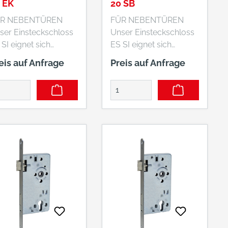
 EK
20 SB
R NEBENTÜREN
FÜR NEBENTÜREN
ser Einsteckschloss
Unser Einsteckschloss
SI eignet sich
ES SI eignet sich
sbesondere für
insbesondere für
eis auf Anfrage
Preis auf Anfrage
ben- und
Neben- und
kentüren. Wir
Sickentüren. Wir
pfehlen unser
empfehlen unser
nsteckschloss ES SI
Einsteckschloss ES SI
sbesondere für
insbesondere für
ragentüren mit
Garagentüren mit
ken (= horizontale
Sicken (= horizontale
rtiefungen auf Türen)
Vertiefungen auf Türen)
d andere
und andere
bentüren bekannter,
Nebentüren bekannter,
ngiger Hersteller. Es
gängiger Hersteller. Es
n für DIN-linke, als
kann für DIN-linke, als
ch DIN-rechte Türen
auch DIN-rechte Türen
rwendet werden.
verwendet werden.