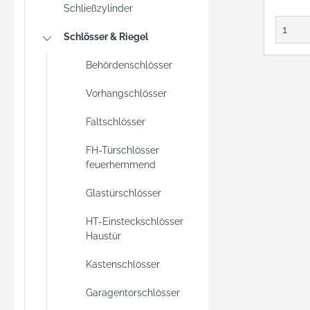
nur si
Schließzylinder
sein, 
sich im
Schlösser & Riegel
schnell
Behördenschlösser
Dieses
erfüllt
Vorhangschlösser
Das Zu
stellt 
Faltschlösser
mit AB
und Sc
FH-Türschlösser
feuerhemmend
Mauer
eine z
Glastürschlösser
Sicher
Ihre E
HT-Einsteckschlösser
Es sich
Haustür
Schlie
Kastenschlösser
Schwer
einen s
Garagentorschlösser
Ovalri