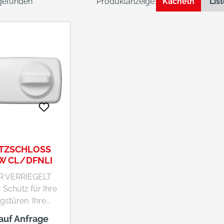
 gefunden
Produktanzeige:
Kacheln
Lis
TZSCHLOSS
 W CL/DFNLI
R VERRIEGELT
 Schutz für Ihre
gstüren. Ihre
gstür muss nicht
 auf Anfrage