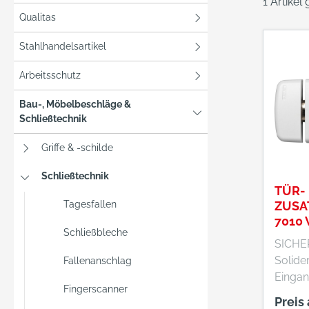
1 Artikel
Qualitas
Stahlhandelsartikel
Arbeitsschutz
Bau-, Möbelbeschläge &
Schließtechnik
Griffe & -schilde
Schließtechnik
TÜR-
Tagesfallen
ZUSA
7010
Schließbleche
SICHE
Solider
Fallenanschlag
Eingan
Fingerscanner
Eingan
Preis