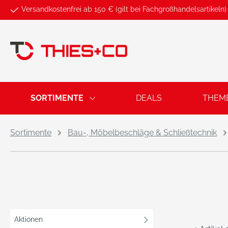
Versandkostenfrei ab 150 € (gilt bei Fachgroßhandelsartikeln)
springen
Zur Hauptnavigation springen
SORTIMENTE
DEALS
THEM
Sortimente
Bau-, Möbelbeschläge & Schließtechnik
Aktionen