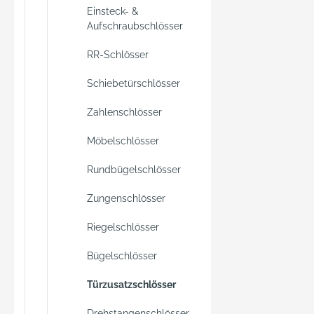
Vollst
Einsteck- &
wird e
Aufschraubschlösser
Schlüs
RR-Schlösser
mit ei
bedien
Schiebetürschlösser
sichers
schnel
Zahlenschlösser
Räumlic
Brandfa
Möbelschlösser
Das Sc
Rundbügelschlösser
Widers
einer 
Zungenschlösser
Riegelschlösser
Bügelschlösser
Türzusatzschlösser
Drehstangenschlösser