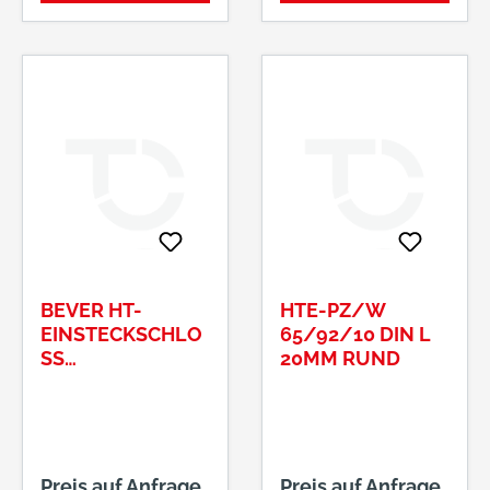
BEVER HT-
HTE-PZ/W
EINSTECKSCHLO
65/92/10 DIN L
SS
20MM RUND
55/92/10/22KA
NTIG DIN R PZ #
290P55R
Preis auf Anfrage
Preis auf Anfrage