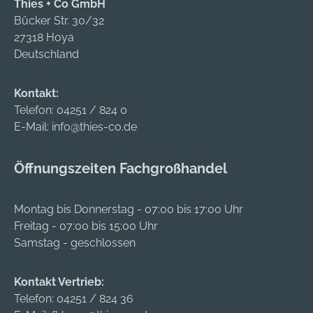
Schlossgehäuse:
Thies + Co GmbH
Stahl, blank Das
Bücker Str. 30/32
Umlegen der Falle
27318 Hoya
auf rechts oder links
Deutschland
ist auch noch nach
Einbau und nach
Kontakt:
Montage sämtlicher
Telefon:
04251 / 824 0
Beschläge möglich.
E-Mail:
info@thies-co.de
Hersteller: Bever &
Klophaus GmbH,
Öffnungszeiten Fachgroßhandel
Rheinische Straße
43, 58332 Schwelm,
DE, +49233680590,
Montag bis Donnerstag - 07:00 bis 17:00 Uhr
info@bever-
Freitag - 07:00 bis 15:00 Uhr
klophaus.de
Samstag - geschlossen
Kontakt Vertrieb:
Telefon:
04251 / 824 36