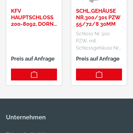
KFV
SCHL.GEHÄUSE
HAUPTSCHLOSS
NR.300/301 PZW
200-8092, DORN
55/72/8 30MM
80MMNUSS
Schloss Nr. 300
10MM, ENTF.
PZW, mit
92MM #3204901
Schlossgehäuse Nr.
301 • Für Rundrohr
Preis auf Anfrage
Preis auf Anfrage
19,05 mm Ø (3/4"),
für Vierkantrohr 30
mm • PZ-gelocht •
Falle umlegbar
(rechts und links
verwendbar) • Mit
Wechsel • Falle
bündig • Nuss 8 mm
Unternehmen
• Schloss: Eisen,
verzinkt;