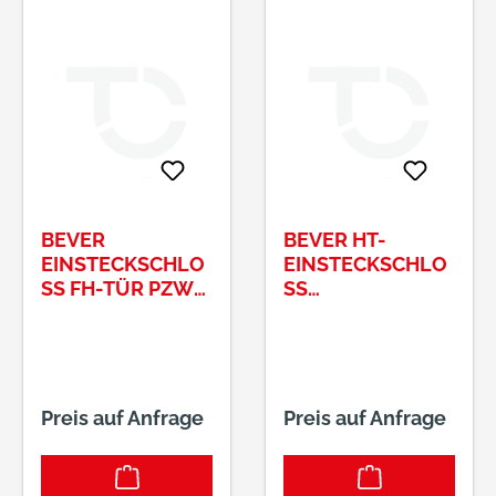
BEVER
BEVER HT-
EINSTECKSCHLO
EINSTECKSCHLO
SS FH-TÜR PZW 6
SS
5/72/924MM S
55/92/10/22KA
TULP RUND, R
NTIG DIN L PZ #
+L, STARK, # 1
290P55L
009PSI
Preis auf Anfrage
Preis auf Anfrage