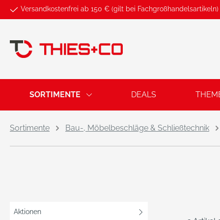
Versandkostenfrei ab 150 € (gilt bei Fachgroßhandelsartikeln)
springen
Zur Hauptnavigation springen
SORTIMENTE
DEALS
THEM
Sortimente
Bau-, Möbelbeschläge & Schließtechnik
Aktionen