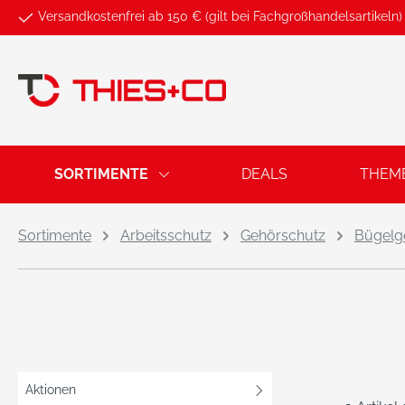
Versandkostenfrei ab 150 € (gilt bei Fachgroßhandelsartikeln)
springen
Zur Hauptnavigation springen
SORTIMENTE
DEALS
THEM
Sortimente
Arbeitsschutz
Gehörschutz
Bügelg
Aktionen