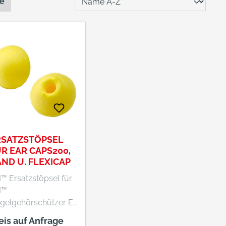
te
RSATZSTÖPSEL
R EAR CAPS200,
ND U. FLEXICAP
™ Ersatzstöpsel für
M™
gelgehörschützer E-
RCaps™ 200, E-A-
eis auf Anfrage