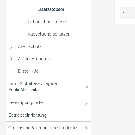
Kopfw
SNR = 
Ersatzstöpsel
dB, M 
Gehörschutzstöpsel
Dämmw
dB(A),
Kapselgehörschützer
dB, L =
Einkau
Atemschutz
Deuts
Eisen
Absturzsicherung
EDE Pl
Erste Hilfe
Wupper
+4920
Bau-, Möbelbeschläge &
webko
Schließtechnik
Befestigungsteile
Betriebseinrichtung
Chemische & Technische Produkte