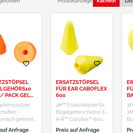
 gefunden
Produktanzeige:
Kacheln
Lis
TZSTÖPSEL
ERSATZSTÖPSEL
E
LGEHÖRS10
FÜR EAR CABOFLEX
FÜ
 / PACK GELB
600
BA
IS
gehörschützer
3M™ Ersatzstöpsel für
3M
chaften: •
Bügelgehörschützer E-
3
misch geformt •
A-R™ Caboflex™ 600
Bü
e Einstellung der
Eigenschaften: •
A-
 auf Anfrage
Preis auf Anfrage
Pr