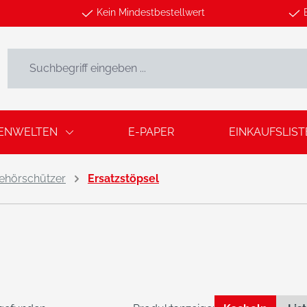
Kein Mindestbestellwert
ENWELTEN
E-PAPER
EINKAUFSLIST
ehörschützer
Ersatzstöpsel