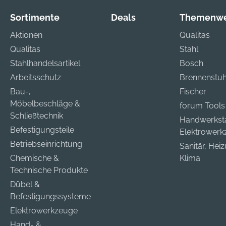
Sortimente
Deals
Themenwe
Aktionen
Qualitas
Qualitas
Stahl
Stahlhandelsartikel
Bosch
Arbeitsschutz
Brennenstuh
Bau-,
Fischer
Möbelbeschläge &
forum Tools
Schließtechnik
Handwerkst
Befestigungsteile
Elektrower
Betriebseinrichtung
Sanitär, Hei
Chemische &
Klima
Technische Produkte
Dübel &
Befestigungssysteme
Elektrowerkzeuge
Hand- &