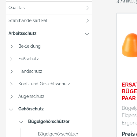
3 Artikel
Qualitas
Stahlhandelsartikel
Arbeitsschutz
Bekleidung
Fußschutz
Handschutz
Kopf- und Gesichtsschutz
ERSA
BÜGE
Augenschutz
PAAR
FORT
Bügel
Gehörschutz
Eigens
Bügelgehörschützer
Ergono
Präzis
Preis
Bügelgehörschützer