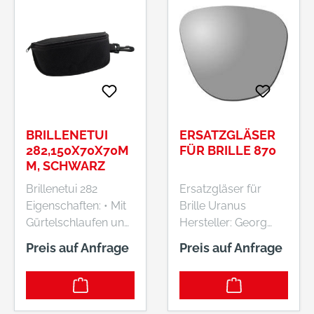
BRILLENETUI
ERSATZGLÄSER
282,150X70X70M
FÜR BRILLE 870
M, SCHWARZ
Brillenetui 282
Ersatzgläser für
Eigenschaften: • Mit
Brille Uranus
Gürtelschlaufen und
Hersteller: Georg
Karabinerhaken •
Schmerler GmbH &
Preis auf Anfrage
Preis auf Anfrage
Universal-
Co. KG, Reitweg 7,
Nylonschutzbrille
90587 Veitsbronn,
mit Seitenschutz
DE, +49911754737,
Maße: 150 (B) x 70
georg-schmerler@t-