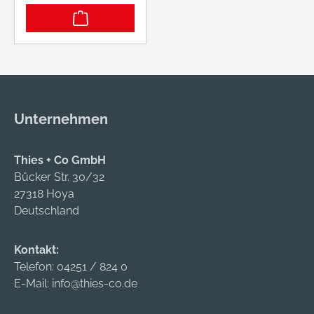
Schutz vor
ungewollten
Luftbewegungen mit
Staubpartikeln •
Zusätzlicher Schutz
und verbesserte
Passgenauigkeit,
Unternehmen
selbst in
Extremverhältnissen
Material:
Thies + Co GmbH
Geschlossenzelliger
Bücker Str. 30/32
Schaumstoff
27318 Hoya
Hersteller: JSP
Deutschland
Safety GmbH,
Wiesenstraße 57,
Kontakt:
40549 Düsseldorf,
Telefon:
04251 / 824 0
DE, +4921150668449,
E-Mail:
info@thies-co.de
info@jspsafety.de