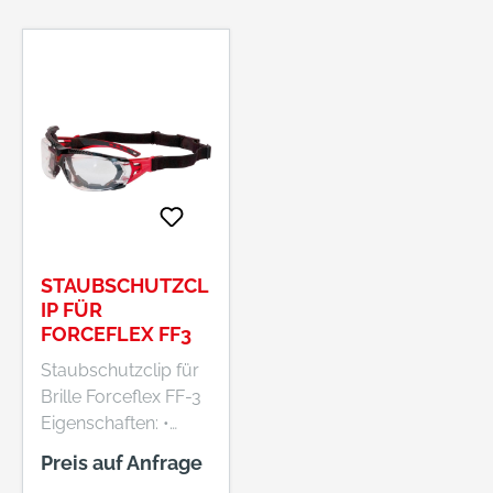
(H) x 70 (T) mm
online.de
Farbe: schwarz
Hersteller: Georg
Schmerler GmbH &
Co. KG, Reitweg 7,
90587 Veitsbronn,
DE, +49911754737,
georg-schmerler@t-
online.de
STAUBSCHUTZCL
IP FÜR
FORCEFLEX FF3
Staubschutzclip für
Brille Forceflex FF-3
Eigenschaften: •
Staubschutz mit
Preis auf Anfrage
elastischem Band •