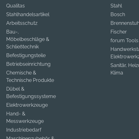
Qualitas
Stahl
Stahlhandelsartikel
Bosch
Arbeitsschutz
Brennenstuh
Bau-,
Fischer
Möbelbeschläge &
forum Tools
Schließtechnik
Handwerkst
Befestigungsteile
Elektrower
Betriebseinrichtung
Sanitär, Hei
Chemische &
Klima
Technische Produkte
Dübel &
Befestigungssysteme
Elektrowerkzeuge
Hand- &
Messwerkzeuge
Industriebedarf
Maschinenzubehör &