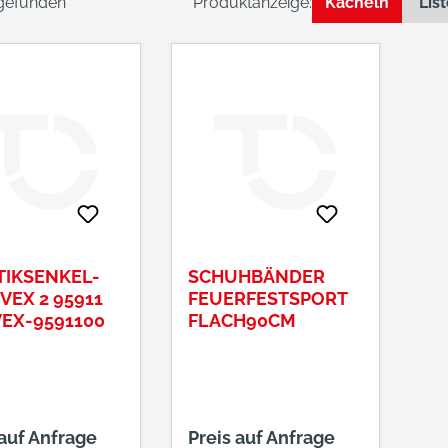
 gefunden
Produktanzeige:
Kacheln
Lis
TIKSENKEL-
SCHUHBÄNDER
VEX 2 95911
FEUERFESTSPORT
VEX-9591100
FLACH90CM
 auf Anfrage
Preis auf Anfrage