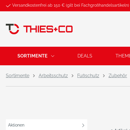
Versandkostenfrei ab 150 € (gilt bei Fachgroßhandelsartikeln)
springen
Zur Hauptnavigation springen
SORTIMENTE
DEALS
THEM
Sortimente
Arbeitsschutz
Fußschutz
Zubehör
Aktionen