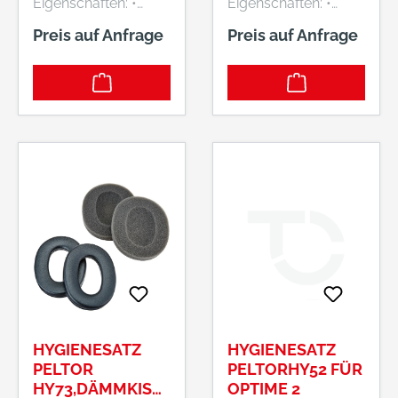
Eigenschaften: •
Eigenschaften: •
Hygienesatz für 3M™
Hygienesatz für 3M™
Preis auf Anfrage
Preis auf Anfrage
Peltor™
Peltor™
Kapselgehörschütze
Kapselgehörschütze
r ProTac™ III
r Optime™ III H 540 A
Hersteller: 3M
Hersteller: 3M
Deutschland GmbH,
Deutschland GmbH,
Carl-Schurz-Str.1,
Carl-Schurz-Str.1,
41460 Neuss, DE,
41460 Neuss, DE,
+492131140,
+492131140,
3m.premiumcustom
3m.premiumcustom
er.dach@mmm.com
er.dach@mmm.com
HYGIENESATZ
HYGIENESATZ
PELTOR
PELTORHY52 FÜR
HY73,DÄMMKISS
OPTIME 2