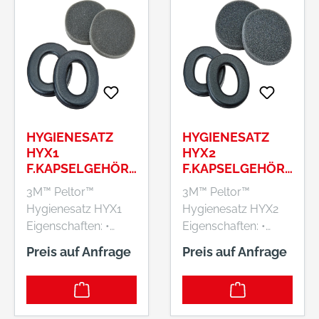
HYGIENESATZ
HYGIENESATZ
HYX1
HYX2
F.KAPSELGEHÖRS
F.KAPSELGEHÖRS
CHUTZ X1A
CHUTZ X2A
3M™ Peltor™
3M™ Peltor™
Hygienesatz HYX1
Hygienesatz HYX2
Eigenschaften: •
Eigenschaften: •
Geeignet für
Hygienesatz für 3M™
Preis auf Anfrage
Preis auf Anfrage
Kapselgehörschutz
Peltor™
Peltor Optime X1A
Kapselgehörschütze
Hersteller: 3M
r X2A Hersteller: 3M
Deutschland GmbH,
Deutschland GmbH,