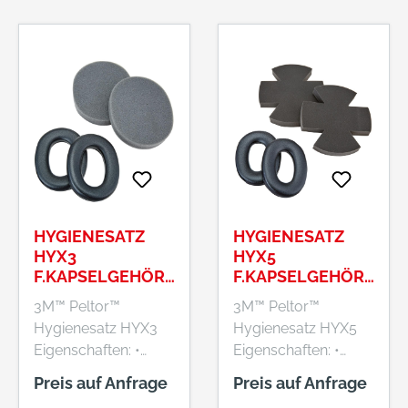
Carl-Schurz-Str.1,
Carl-Schurz-Str.1,
41460 Neuss, DE,
41460 Neuss, DE,
+492131140,
+492131140,
3m.premiumcustom
3m.premiumcustom
er.dach@mmm.com
er.dach@mmm.com
HYGIENESATZ
HYGIENESATZ
HYX3
HYX5
F.KAPSELGEHÖRS
F.KAPSELGEHÖRS
CHUTZ X3A
CHUTZ X5A
3M™ Peltor™
3M™ Peltor™
Hygienesatz HYX3
Hygienesatz HYX5
Eigenschaften: •
Eigenschaften: •
Hygienesatz für 3M™
Hygienesatz für 3M™
Preis auf Anfrage
Preis auf Anfrage
Peltor™
Peltor™