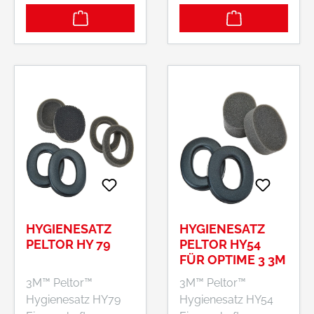
Kapselgehörschütze
Kapselgehörschütze
r X3A Hersteller: 3M
r X5A Hersteller: 3M
Deutschland GmbH,
Deutschland GmbH,
Carl-Schurz-Str.1,
Carl-Schurz-Str.1,
41460 Neuss, DE,
41460 Neuss, DE,
+492131140,
+492131140,
3m.premiumcustom
3m.premiumcustom
er.dach@mmm.com
er.dach@mmm.com
HYGIENESATZ
HYGIENESATZ
PELTOR HY 79
PELTOR HY54
FÜR OPTIME 3 3M
3M™ Peltor™
3M™ Peltor™
Hygienesatz HY79
Hygienesatz HY54