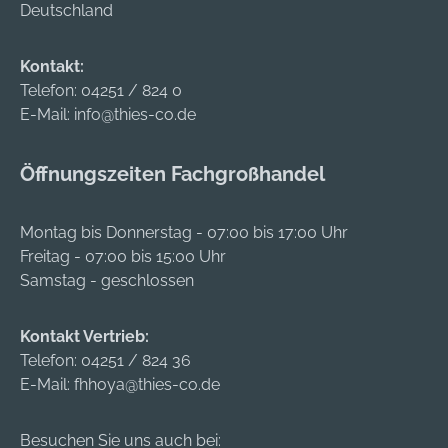
Schweißband
Deutschland
feuchtigkeitsabsorbi
erend und
Kontakt:
bakterienhemmend •
Telefon:
04251 / 824 0
Dank Polygiene®-
E-Mail:
info@thies-co.de
Veredelung
lebenslange,
Öffnungszeiten Fachgroßhandel
hautirritations- und
geruchshemmende
Funktion sowie
Montag bis Donnerstag - 07:00 bis 17:00 Uhr
Verlängerung der
Freitag - 07:00 bis 15:00 Uhr
Reinigungszyklen •
Samstag - geschlossen
Große, reflektierende
Bereiche auf den
Kontakt Vertrieb:
Seitenteilen • Große,
Telefon:
04251 / 824 36
seitliche Einsätze zur
E-Mail:
fhhoya@thies-co.de
Belüftung
Zulassung/Norm:
EN 812 Material:
Besuchen Sie uns auch bei: