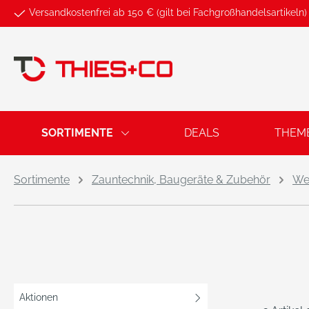
Versandkostenfrei ab 150 € (gilt bei Fachgroßhandelsartikeln)
springen
Zur Hauptnavigation springen
SORTIMENTE
DEALS
THEM
Sortimente
Zauntechnik, Baugeräte & Zubehör
We
Aktionen