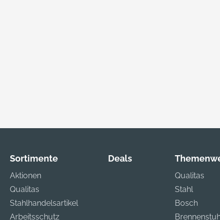
Sortimente
Deals
Themenwe
Aktionen
Qualitas
Qualitas
Stahl
Stahlhandelsartikel
Bosch
Arbeitsschutz
Brennenstuh