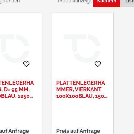
 gefunden
Produktanzeige:
Kacheln
Lis
TENLEGERHA
PLATTENLEGERHA
 D= 95 MM,
MMER, VIERKANT
BLAU. 1250
100X100BLAU, 1500
G
 auf Anfrage
Preis auf Anfrage