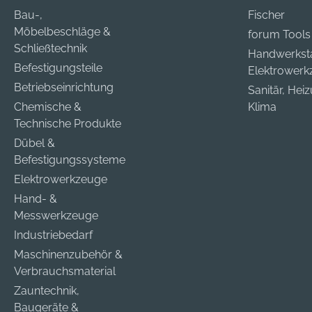
Bau-,
Fischer
Möbelbeschläge &
forum Tools
Schließtechnik
Handwerkst
Befestigungsteile
Elektrower
Betriebseinrichtung
Sanitär, Hei
Chemische &
Klima
Technische Produkte
Dübel &
Befestigungssysteme
Elektrowerkzeuge
Hand- &
Messwerkzeuge
Industriebedarf
Maschinenzubehör &
Verbrauchsmaterial
Zauntechnik,
Baugeräte &