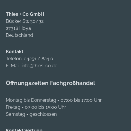
Zwei Knöpfe am
Bund regulieren die
Thies + Co GmbH
Taillenweite • Einsatz
Bücker Str. 30/32
am Innenbein mit
27318 Hoya
Reißverschluss •
Deutschland
Taschenausführung
zum Durchgreifen •
Kontakt:
robustes Oxford-
Telefon:
04251 / 824 0
Gewebe Material:
E-Mail:
info@thies-co.de
100% Polyester,
Oxford, PU-
Öffnungszeiten Fachgroßhandel
beschichtet
Zulassung/Norm:
EN ISO 20471 Klasse
Montag bis Donnerstag - 07:00 bis 17:00 Uhr
1, EN 343 Klasse
Freitag - 07:00 bis 15:00 Uhr
3/3, EN ISO 13688
Samstag - geschlossen
Hersteller: Helmut
Feldtmann GmbH,
Kontakt Vertrieb: