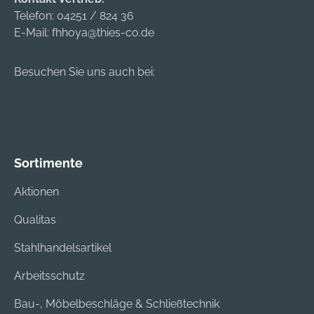
Zunftstr. 28, 21244
Telefon:
04251 / 824 36
Buchholz/Nordheid
E-Mail:
fhhoya@thies-co.de
e, DE, +49418120040,
info@feldtmann.de
Besuchen Sie uns auch bei:
Sortimente
Aktionen
Qualitas
Stahlhandelsartikel
Arbeitsschutz
Bau-, Möbelbeschläge & Schließtechnik