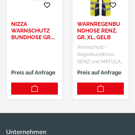
NIZZA
WARNREGENBU
WARNSCHUTZ
NDHOSE RENZ,
BUNDHOSE GR.
GR. XL, GELB
60ELYSEE®, EN
Warnschutz-
ISO 20471/1,
Regenbundhose
GELB/GRAU
RENZ und MATULA
Eigenschaften: •
Preis auf Anfrage
Preis auf Anfrage
Wind- und
wasserabweisend
bis 2000 mm
Wassersäule • Hoch
abriebfest • Marine
abgesetzt • Nähte
geschweißt •
Taillengummi sorgt
Unternehmen
für bequemen Halt •