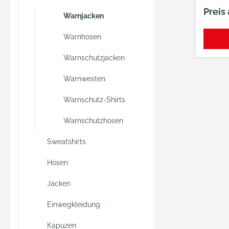
herau
Preis
Warnjacken
Webpel
abtren
Warnhosen
Warme
wasser
Warnschutzjacken
• Atmu
reißfes
Warnwesten
Innenma
Warnschutz-Shirts
Verlän
Stehkr
Warnschutzhosen
weiche
Verdec
Sweatshirts
Eingrif
Hosen
Druckknopf
Brustt
Jacken
und Kle
Rechte
Einwegkleidung
Patte, 
2 aufg
Kapuzen