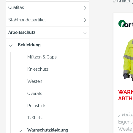
2 Artikel
Qualitas
Stahlhandelsartikel
Arbeitsschutz
Bekleidung
Mützen & Caps
Knieschutz
Westen
WARN
Overals
ARTH
Poloshirts
7 Vari
T-Shirts
Eigenscha
Weste tr
Warnschutzkleidung