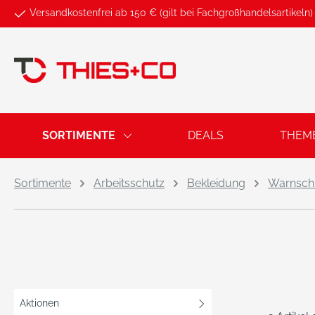
Versandkostenfrei ab 150 € (gilt bei Fachgroßhandelsartikeln)
springen
Zur Hauptnavigation springen
SORTIMENTE
DEALS
THEM
Sortimente
Arbeitsschutz
Bekleidung
Warnsch
Aktionen