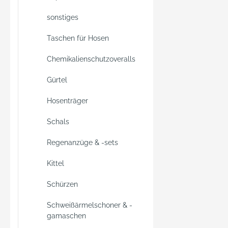
Stiftfä
sonstiges
Handytasch
Reflexs
Taschen für Hosen
Verste
der Se
Chemikalienschutzoveralls
Gummi
Gürtel
Druckk
Reißve
Hosenträger
Vorric
zur An
Schals
Kapuze • Kap
Regenanzüge & -sets
separa
Zulass
Kittel
343:3,
20471:
Schürzen
Klasse
Schweißärmelschoner & -
gamaschen