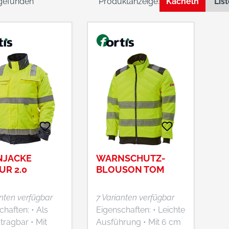
 gefunden
Produktanzeige:
Kacheln
Lis
JACKE
WARNSCHUTZ-
UR 2.0
BLOUSON TOM
anten verfügbar
7 Varianten verfügbar
ften: • Als
Eigenschaften: • Leichte
agbar • Mit
Ausführung • Mit 6 cm