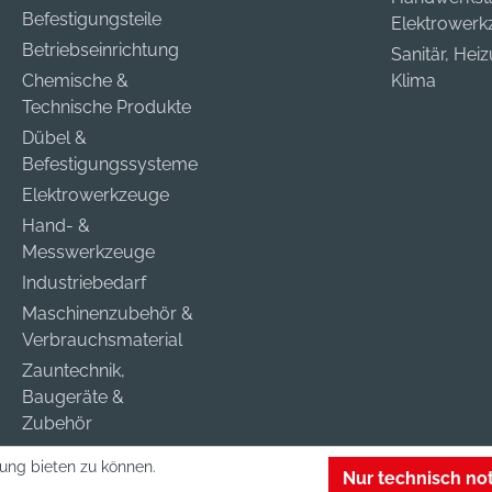
Befestigungsteile
Elektrower
Betriebseinrichtung
Sanitär, Hei
Chemische &
Klima
Technische Produkte
Dübel &
Befestigungssysteme
Elektrowerkzeuge
Hand- &
Messwerkzeuge
Industriebedarf
Maschinenzubehör &
Verbrauchsmaterial
Zauntechnik,
Baugeräte &
Zubehör
ung bieten zu können.
Nur technisch n