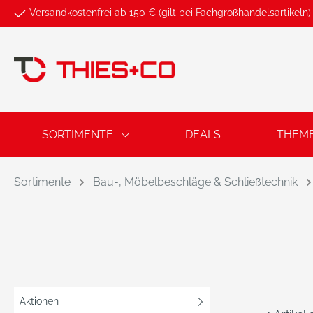
Versandkostenfrei ab 150 € (gilt bei Fachgroßhandelsartikeln)
springen
Zur Hauptnavigation springen
SORTIMENTE
DEALS
THEM
Sortimente
Bau-, Möbelbeschläge & Schließtechnik
Aktionen