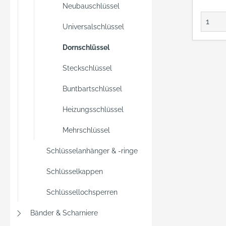
mit di
Neubauschlüssel
Dornsc
und sc
Universalschlüssel
diesem
Dornschlüssel
bedien
Vierkan
Steckschlüssel
zuverl
Innen-
Buntbartschlüssel
Schlüs
Außen-
Heizungsschlüssel
Schlös
Mehrschlüssel
Kanten
Millime
Schlüsselanhänger & -ringe
und sc
Schlüsselkappen
Schlüssellochsperren
Bänder & Scharniere