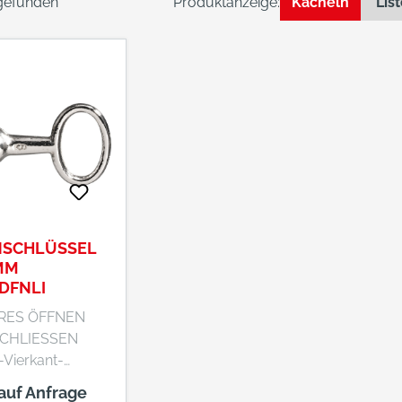
 gefunden
Produktanzeige:
Kacheln
Lis
SCHLÜSSEL
MM
DFNLI
RES ÖFFNEN
CHLIESSEN
Vierkant-
ser lassen sich
 auf Anfrage