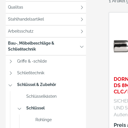
1 Artikel
Qualitas
Stahlhandelsartikel
Arbeitsschutz
Bau-, Möbelbeschläge &
Schließtechnik
Griffe & -schilde
Schließtechnik
DORN
Schlüssel & Zubehör
DS 8
CLC/
Schlüsselkästen
SICHE
UND S
Schlüssel
Außen-
Rohlinge
Schlös
Preis