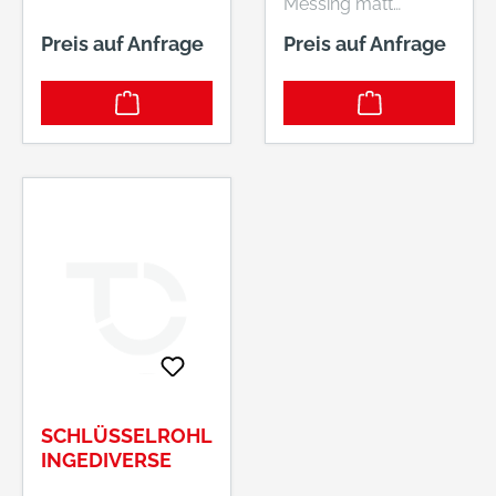
Messing matt
vernickelt Hersteller:
Preis auf Anfrage
Preis auf Anfrage
ABUS August
Bremicker Söhne KG,
Altenhofer Weg 25,
58300 Wetter, DE,
+4923356340,
info@abus.de
SCHLÜSSELROHL
INGEDIVERSE