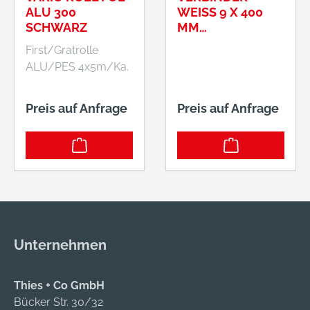
ALU 300
WEISS 9 X 400 M
SCHWARZ
M #
2740230FÜR H
First/Gratrolle
ARTSCHAUMWIN
ALU/PES 4x5m/Ka.
KEL 38 MM
Preis auf Anfrage
Preis auf Anfrage
Unternehmen
Thies + Co GmbH
Bücker Str. 30/32