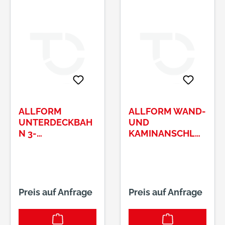
ALLFORM
ALLFORM WAND-
UNTERDECKBAH
UND
N 3-
KAMINANSCHLU
LAGIGREWASI-
SS ALU-E
TOP UV+ 130G
COWAFLEX 3
ANTHRAZIT "SK"
00MM S
CHWARZ P
LISSIERT
Preis auf Anfrage
Preis auf Anfrage