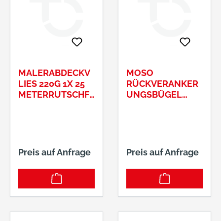
MALERABDECKV
MOSO
LIES 220G 1X 25
RÜCKVERANKER
METERRUTSCHFE
UNGSBÜGEL
STES SAUGVLIES
RVBZUR
GRAU -BUNT
KRAFTWEITERLEI
#30002
TUNG IN DIE
DRUCKZO
Preis auf Anfrage
Preis auf Anfrage