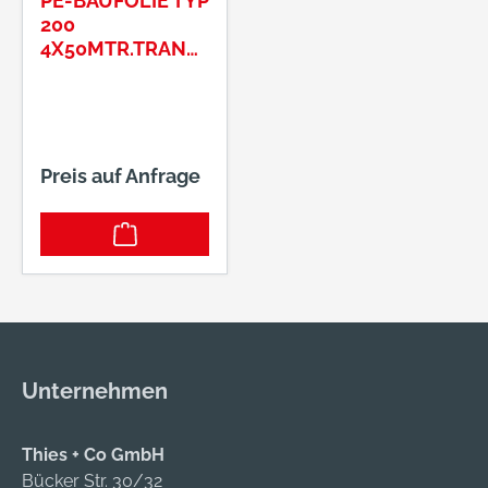
PE-BAUFOLIE TYP
200
4X50MTR.TRANS
LUZENT
GEFALTET
Preis auf Anfrage
Unternehmen
Thies + Co GmbH
Bücker Str. 30/32