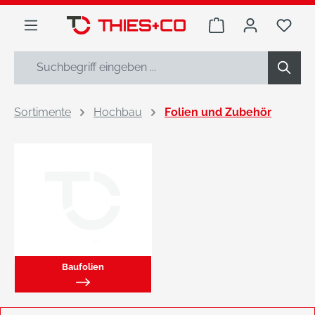
alt springen
Warenkorb enthäl
Du h
Sortimente
Hochbau
Folien und Zubehör
Baufolien