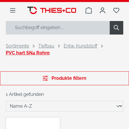
alt springen
Warenkorb enthäl
Du h
Sortimente
Tiefbau
Entw. Kunststoff
PVC hart SN4 Rohre
Produkte filtern
1 Artikel gefunden