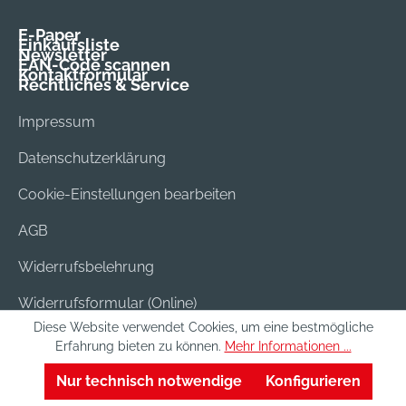
E-Paper
Einkaufsliste
Newsletter
EAN-Code scannen
Kontaktformular
Rechtliches & Service
Impressum
Datenschutzerklärung
Cookie-Einstellungen bearbeiten
AGB
Widerrufsbelehrung
Widerrufsformular (Online)
Diese Website verwendet Cookies, um eine bestmögliche
Versand & Bezahlung
Erfahrung bieten zu können.
Mehr Informationen ...
Batterieentsorgung
Nur technisch notwendige
Konfigurieren