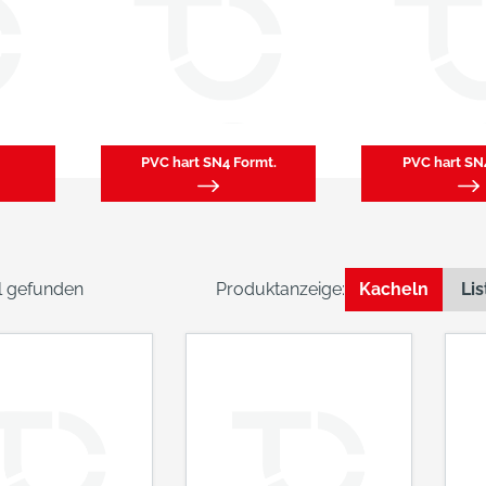
PVC hart SN4 Formt.
PVC hart SN
el gefunden
Produktanzeige:
Kacheln
Lis