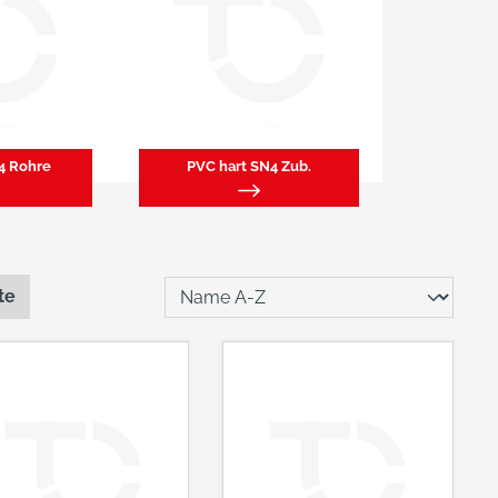
4 Rohre
PVC hart SN4 Zub.
te