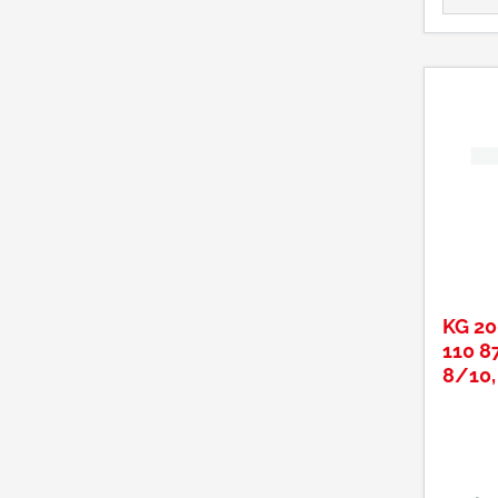
KG 2
110 8
8/10